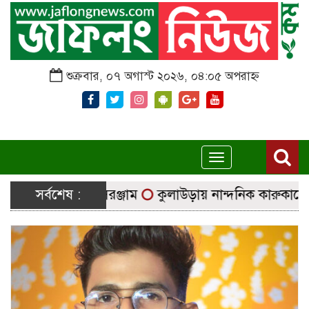
শুক্রবার, ০৭ অগাস্ট ২০২৬, ০৪:০৫ অপরাহ্ন
Toggle
navigation
্রে যাচ্ছে নির্বাচনি সরঞ্জাম
সর্বশেষ :
কুলাউড়ায় নান্দনিক কারুকার্যের