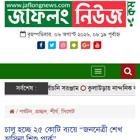
বৃহস্পতিবার, ০৬ অগাস্ট ২০২৬, ০৮:১৯ পূর্বাহ্ন
Toggle
navigation
েন্দ্রে যাচ্ছে নির্বাচনি সরঞ্জাম
সর্বশেষ :
কুলাউড়ায় নান্দনিক কারুকার
/
পর্যটন
,
প্রচ্ছদ
,
শীর্ষ
,
সিলেট
চালু হচ্ছে ২৫ কোটি ব্যয়ে “জননেত্রী শেখ
হাসিনা শিশু পার্ক”