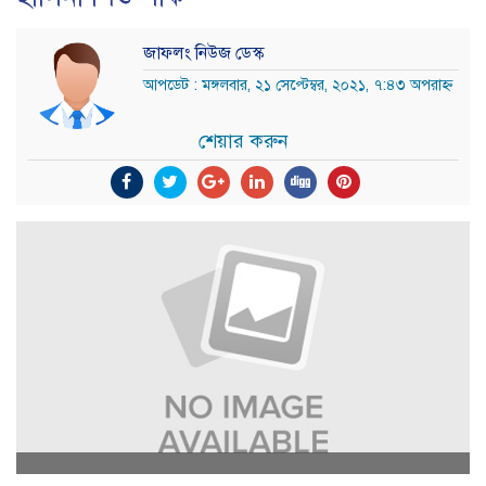
জাফলং নিউজ ডেস্ক
আপডেট : মঙ্গলবার, ২১ সেপ্টেম্বর, ২০২১, ৭:৪৩ অপরাহ্ন
শেয়ার করুন