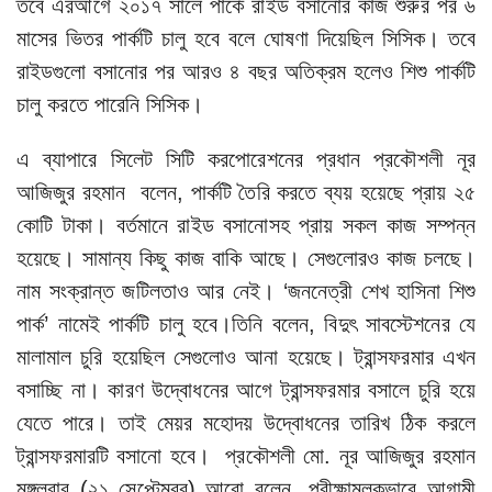
তবে এরআগে ২০১৭ সালে পার্কে রাইড বসানোর কাজ শুরুর পর ৬
মাসের ভিতর পার্কটি চালু হবে বলে ঘোষণা দিয়েছিল সিসিক। তবে
রাইডগুলো বসানোর পর আরও ৪ বছর অতিক্রম হলেও শিশু পার্কটি
চালু করতে পারেনি সিসিক।
এ ব্যাপারে সিলেট সিটি করপোরেশনের প্রধান প্রকৌশলী নূর
আজিজুর রহমান বলেন, পার্কটি তৈরি করতে ব্যয় হয়েছে প্রায় ২৫
কোটি টাকা। বর্তমানে রাইড বসানোসহ প্রায় সকল কাজ সম্পন্ন
হয়েছে। সামান্য কিছু কাজ বাকি আছে। সেগুলোরও কাজ চলছে।
নাম সংক্রান্ত জটিলতাও আর নেই। ‘জননেত্রী শেখ হাসিনা শিশু
পার্ক’ নামেই পার্কটি চালু হবে।তিনি বলেন, বিদুৎ সাবস্টেশনের যে
মালামাল চুরি হয়েছিল সেগুলোও আনা হয়েছে। ট্রান্সফরমার এখন
বসাচ্ছি না। কারণ উদ্বোধনের আগে ট্রান্সফরমার বসালে চুরি হয়ে
যেতে পারে। তাই মেয়র মহোদয় উদ্বোধনের তারিখ ঠিক করলে
ট্রান্সফরমারটি বসানো হবে। প্রকৌশলী মো. নূর আজিজুর রহমান
মঙ্গলবার (২১ সেপ্টেম্বর) আরো বলেন, পরীক্ষামূলকভাবে আগামী