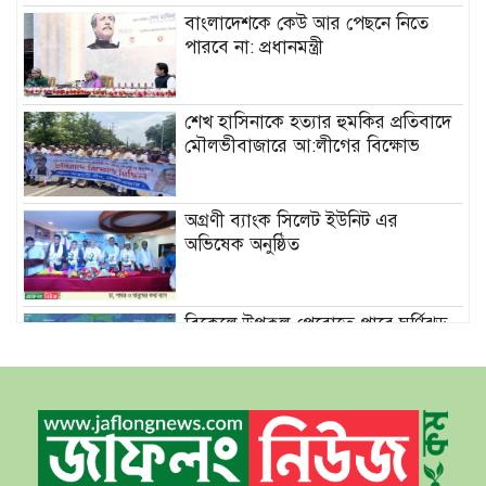
বাংলাদেশকে কেউ আর পেছনে নিতে
পারবে না: প্রধানমন্ত্রী
শেখ হাসিনাকে হত্যার হুমকির প্রতিবাদে
মৌলভীবাজারে আ:লীগের বিক্ষোভ
অগ্রণী ব্যাংক সিলেট ইউনিট এর
অভিষেক অনুষ্ঠিত
বিকেলে উপকূল পেরোতে পারে ঘূর্ণিঝড়
‘মোখা’
সেন্টমার্টিনের সব হোটেল-মোটেল-
রিসোর্টকে আশ্রয়কেন্দ্র ঘোষণা