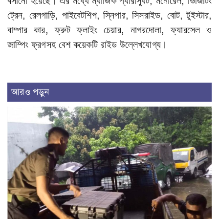
বসানো হয়েছে। এর মধ্যে ম্যাজিক প্যারাস্যুট, মনোরেল, ভিজিটিং
ট্রেন, রেলগাড়ি, পাইবেটশিপ, স্নিপার, সিসরাইড, বোট, টুইস্টার,
বাম্পার কার, ফ্রুট ফ্লাইং চেয়ার, নাগরদোলা, ফ্যারসেল ও
জাম্পিং ফ্রগসহ বেশ কয়েকটি রাইড উল্লেখযোগ্য।
আরও পড়ুন