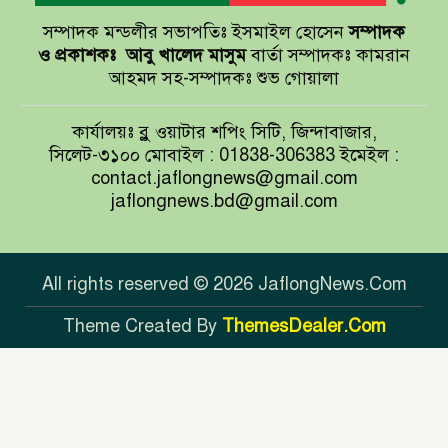
সম্পাদক মন্ডলীর সভাপতিঃ ইসমাইল হোসেন
সম্পাদক
বাখমুত পুনরুদ্ধারের দাবি ইউক্রেনের
ও প্রকাশকঃ
আবু খালেদ মাসুম
বার্তা সম্পাদকঃ কামরান
আহমদ সহ-সম্পাদকঃ শুভ গোয়ালা
আয়ারল্যান্ডের রানের পাহাড় টপকে
কার্যালয়ঃ ব্লু ওয়াটার শপিং সিটি, জিন্দাবাজার,
টাইগারদের জয়
সিলেট-৩১০০ মোবাইল : 01838-306383 ইমেইল :
contact.jaflongnews@gmail.com
jaflongnews.bd@gmail.com
সুখবর দিলেন জয়া আহসান
All rights reserved © 2026 JaflongNews.Com
Theme Created By
ThemesDealer.Com