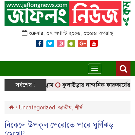
শুক্রবার, ০৭ অগাস্ট ২০২৬, ০৩:৫৪ অপরাহ্ন
Toggle
navigation
ছে নির্বাচনি সরঞ্জাম
সর্বশেষ :
কুলাউড়ায় নান্দনিক কারুকার্যের শিব মন
/
Uncategorized
,
জাতীয়
,
শীর্ষ
বিকেলে উপকূল পেরোতে পারে ঘূর্ণিঝড়
‘মোখা’