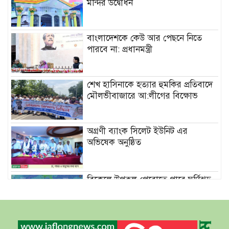
মন্দির উদ্বোধন
বাংলাদেশকে কেউ আর পেছনে নিতে
পারবে না: প্রধানমন্ত্রী
শেখ হাসিনাকে হত্যার হুমকির প্রতিবাদে
মৌলভীবাজারে আ:লীগের বিক্ষোভ
অগ্রণী ব্যাংক সিলেট ইউনিট এর
অভিষেক অনুষ্ঠিত
বিকেলে উপকূল পেরোতে পারে ঘূর্ণিঝড়
‘মোখা’
সেন্টমার্টিনের সব হোটেল-মোটেল-