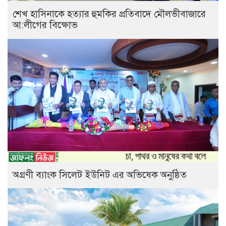
শেখ হাসিনাকে হত্যার হুমকির প্রতিবাদে মৌলভীবাজারে
আ:লীগের বিক্ষোভ
অগ্রণী ব্যাংক সিলেট ইউনিট এর অভিষেক অনুষ্ঠিত