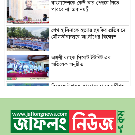
বাংলাদেশকে কেউ আর পেছনে নিতে
পারবে না: প্রধানমন্ত্রী
শেখ হাসিনাকে হত্যার হুমকির প্রতিবাদে
মৌলভীবাজারে আ:লীগের বিক্ষোভ
অগ্রণী ব্যাংক সিলেট ইউনিট এর
অভিষেক অনুষ্ঠিত
বিকেলে উপকূল পেরোতে পারে ঘূর্ণিঝড়
‘মোখা’
সেন্টমার্টিনের সব হোটেল-মোটেল-
রিসোর্টকে আশ্রয়কেন্দ্র ঘোষণা