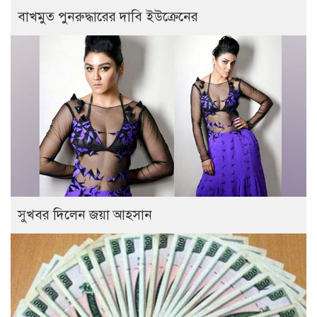
বাখমুত পুনরুদ্ধারের দাবি ইউক্রেনের
সুখবর দিলেন জয়া আহসান