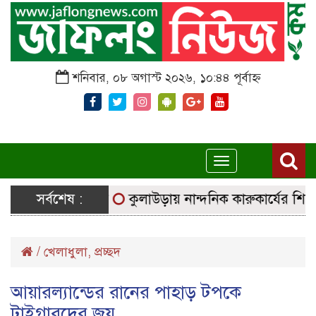
শনিবার, ০৮ অগাস্ট ২০২৬, ১০:৪৪ পূর্বাহ্ন
Toggle
navigation
নির্বাচনি সরঞ্জাম
সর্বশেষ :
কুলাউড়ায় নান্দনিক কারুকার্যের শিব মন্দি
/
খেলাধুলা
,
প্রচ্ছদ
আয়ারল্যান্ডের রানের পাহাড় টপকে
টাইগারদের জয়