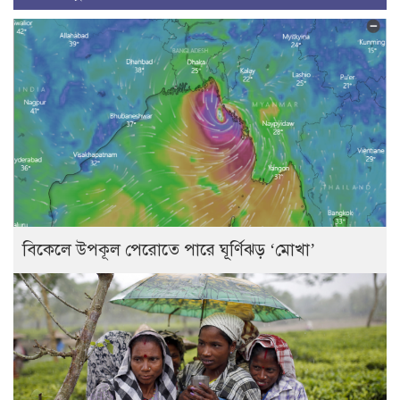
বিকেলে উপকূল পেরোতে পারে ঘূর্ণিঝড় ‘মোখা’