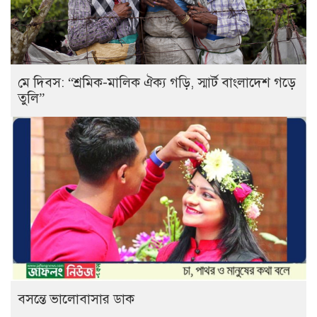
মে দিবস: “শ্রমিক-মালিক ঐক্য গড়ি, স্মার্ট বাংলাদেশ গড়ে
তুলি”
বসন্তে ভালোবাসার ডাক