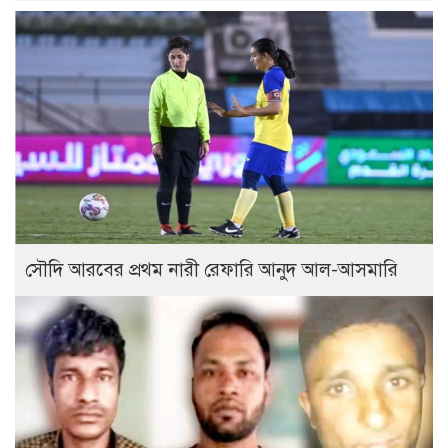
সৌদি আরবের প্রথম নারী রেফারি আনুদ আল-আসমারি