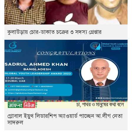
কুলাউড়ায় চোর-ডাকাত চক্রের ৩ সদস্য গ্রেপ্তার
গ্লোবাল ইয়ুথ লিডারশিপ অ্যাওয়ার্ড পাচ্ছেন আ.লীগ নেতা
সাদরুল