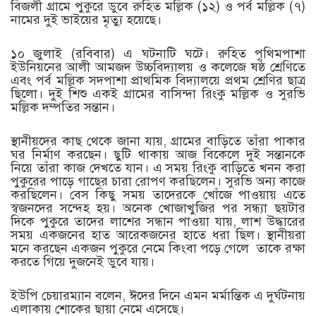
বিজলী গ্রামে পুকুরে ডুবে রুহিত মল্লিক (১২) ও পর্ব মল্লিক (৭)
নামের দুই ভাইয়ের মৃত্যু হয়েছে।
১০ জুলাই (রবিবার) এ ঘটনাটি ঘটে। রুহিত পৃথিমপাশা
ইউনিয়নের আলী আমজদ উচ্চবিদ্যালয় ও কলেজে ষষ্ঠ শ্রেণিতে
এবং পর্ব মল্লিক সদপাশা প্রাথমিক বিদ্যালয়ে প্রথম শ্রেণির ছাত্র
ছিলো। দুই শিশু একই গ্রামের বাসিন্দা রিংকু মল্লিক ও সুরভি
মল্লিক দম্পতির সন্তান।
স্থানীয়দের কাছ থেকে জানা যায়, গ্রামের বাড়িতে তাঁরা পাকার
ঘর নির্মাণ করছেন। ছুটি থাকায় আজ বিকেলে দুই সন্তানকে
নিয়ে তাঁরা কাজ দেখতে যান। এ সময় রিংকু বাড়িতে খনন করা
পুকুরের পাড়ে গাছের চারা রোপণ করছিলেন। সুরভি অন্য কাজে
করছিলেন। বেস কিছু সময় তাদেরকে খোঁজে পাওয়ায় এতে
স্বজনদের সন্দেহ হয়। অনেক খোজাখুজির পর সন্ধ্যা ছয়টার
দিকে পুকুরে তাদের লাশের সন্ধান পাওয়া যায়, লাশ উদ্ধারের
সময় একজনের হাত আরেকজনের হাতে ধরা ছিল। স্থানীয়রা
মনে করছেন একজন পুকুরে নেমে কিংবা পড়ে গেলে তাকে রক্ষা
করতে গিয়ে দুজনেই ডুবে যায়।
ইউপি চেয়ারম্যান বলেন, ঈদের দিনে এমন মর্মান্তিক এ দুর্ঘটনায়
এলাকায় শোকের ছায়া নেমে এসেছে।