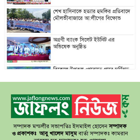
শেখ হাসিনাকে হত্যার হুমকির প্রতিবাদে
মৌলভীবাজারে আ:লীগের বিক্ষোভ
অগ্রণী ব্যাংক সিলেট ইউনিট এর
অভিষেক অনুষ্ঠিত
বিকেলে উপকূল পেরোতে পারে ঘূর্ণিঝড়
‘মোখা’
সেন্টমার্টিনের সব হোটেল-মোটেল-
রিসোর্টকে আশ্রয়কেন্দ্র ঘোষণা
সম্পাদক মন্ডলীর সভাপতিঃ ইসমাইল হোসেন
সম্পাদক
বাখমুত পুনরুদ্ধারের দাবি ইউক্রেনের
ও প্রকাশকঃ
আবু খালেদ মাসুম
বার্তা সম্পাদকঃ কামরান