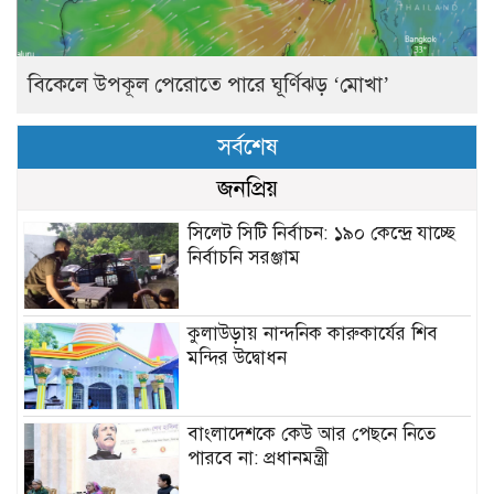
বিকেলে উপকূল পেরোতে পারে ঘূর্ণিঝড় ‘মোখা’
সর্বশেষ
জনপ্রিয়
সিলেট সিটি নির্বাচন: ১৯০ কেন্দ্রে যাচ্ছে
নির্বাচনি সরঞ্জাম
কুলাউড়ায় নান্দনিক কারুকার্যের শিব
মন্দির উদ্বোধন
বাংলাদেশকে কেউ আর পেছনে নিতে
পারবে না: প্রধানমন্ত্রী