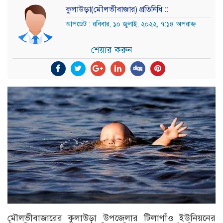
কুলাউড়া(মৌলভীবাজার) প্রতিনিধি ::
আপডেট : রবিবার, ১০ জুলাই, ২০২২, ৭:১৪ অপরাহ্ন
শেয়ার করুন
মৌলভীবাজারের কুলাউড়া উপজেলার টিলাগাঁও ইউনিয়নের