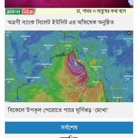
অগ্রণী ব্যাংক সিলেট ইউনিট এর অভিষেক অনুষ্ঠিত
বিকেলে উপকূল পেরোতে পারে ঘূর্ণিঝড় ‘মোখা’
সর্বশেষ