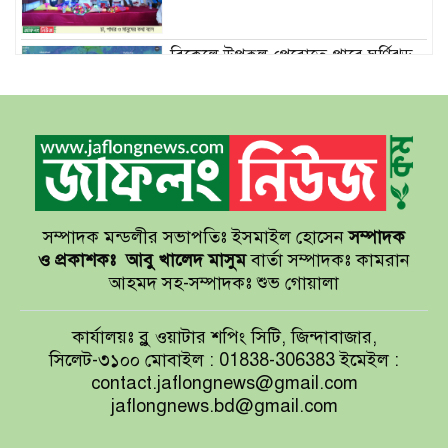
বিকেলে উপকূল পেরোতে পারে ঘূর্ণিঝড়
‘মোখা’
সেন্টমার্টিনের সব হোটেল-মোটেল-
রিসোর্টকে আশ্রয়কেন্দ্র ঘোষণা
সম্পাদক মন্ডলীর সভাপতিঃ ইসমাইল হোসেন
সম্পাদক
বাখমুত পুনরুদ্ধারের দাবি ইউক্রেনের
ও প্রকাশকঃ
আবু খালেদ মাসুম
বার্তা সম্পাদকঃ কামরান
আহমদ সহ-সম্পাদকঃ শুভ গোয়ালা
আয়ারল্যান্ডের রানের পাহাড় টপকে
কার্যালয়ঃ ব্লু ওয়াটার শপিং সিটি, জিন্দাবাজার,
টাইগারদের জয়
সিলেট-৩১০০ মোবাইল : 01838-306383 ইমেইল :
contact.jaflongnews@gmail.com
jaflongnews.bd@gmail.com
সুখবর দিলেন জয়া আহসান