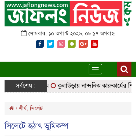
সোমবার, ১০ অগাস্ট ২০২৬, ০৮:১৭ অপরাহ্ন
Toggle
navigation
 নির্বাচনি সরঞ্জাম
সর্বশেষ :
কুলাউড়ায় নান্দনিক কারুকার্যের শিব মন্
/
শীর্ষ
,
সিলেট
সিলেটে হঠাৎ ভূমিকম্প