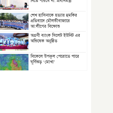
নিতে পারবে না: প্রধানমন্ত্রী
শেখ হাসিনাকে হত্যার হুমকির
প্রতিবাদে মৌলভীবাজারে
আ:লীগের বিক্ষোভ
অগ্রণী ব্যাংক সিলেট ইউনিট এর
অভিষেক অনুষ্ঠিত
বিকেলে উপকূল পেরোতে পারে
ঘূর্ণিঝড় ‘মোখা’
সেন্টমার্টিনের সব হোটেল-মোটেল-
রিসোর্টকে আশ্রয়কেন্দ্র ঘোষণা
বাখমুত পুনরুদ্ধারের দাবি
ইউক্রেনের