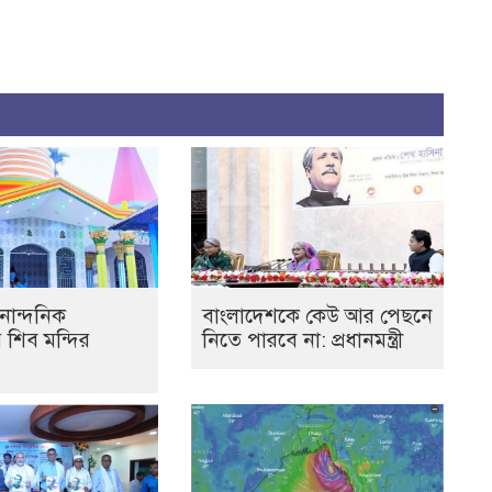
নান্দনিক
বাংলাদেশকে কেউ আর পেছনে
র শিব মন্দির
নিতে পারবে না: প্রধানমন্ত্রী