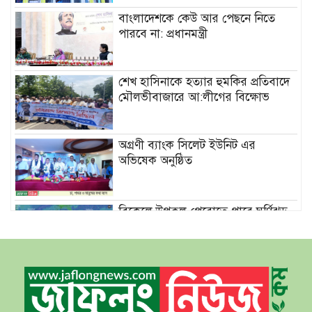
বাংলাদেশকে কেউ আর পেছনে নিতে
পারবে না: প্রধানমন্ত্রী
শেখ হাসিনাকে হত্যার হুমকির প্রতিবাদে
মৌলভীবাজারে আ:লীগের বিক্ষোভ
অগ্রণী ব্যাংক সিলেট ইউনিট এর
অভিষেক অনুষ্ঠিত
বিকেলে উপকূল পেরোতে পারে ঘূর্ণিঝড়
‘মোখা’
সেন্টমার্টিনের সব হোটেল-মোটেল-
রিসোর্টকে আশ্রয়কেন্দ্র ঘোষণা