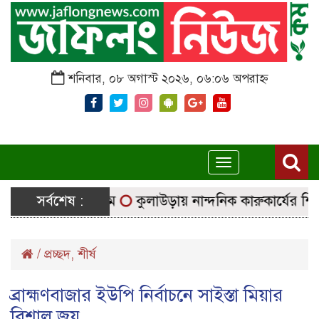
শনিবার, ০৮ অগাস্ট ২০২৬, ০৬:০৬ অপরাহ্ন
Toggle
navigation
ে নির্বাচনি সরঞ্জাম
সর্বশেষ :
কুলাউড়ায় নান্দনিক কারুকার্যের শিব মন্
/
প্রচ্ছদ
,
শীর্ষ
ব্রাহ্মণবাজার ইউপি নির্বাচনে সাইস্তা মিয়ার
বিশাল জয়