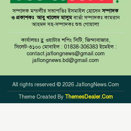
সম্পাদক মন্ডলীর সভাপতিঃ ইসমাইল হোসেন
সম্পাদক
বাখমুত পুনরুদ্ধারের দাবি ইউক্রেনের
ও প্রকাশকঃ
আবু খালেদ মাসুম
বার্তা সম্পাদকঃ কামরান
আহমদ সহ-সম্পাদকঃ শুভ গোয়ালা
আয়ারল্যান্ডের রানের পাহাড় টপকে
কার্যালয়ঃ ব্লু ওয়াটার শপিং সিটি, জিন্দাবাজার,
টাইগারদের জয়
সিলেট-৩১০০ মোবাইল : 01838-306383 ইমেইল :
contact.jaflongnews@gmail.com
jaflongnews.bd@gmail.com
সুখবর দিলেন জয়া আহসান
All rights reserved © 2026 JaflongNews.Com
Theme Created By
ThemesDealer.Com