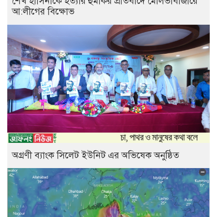
শেখ হাসিনাকে হত্যার হুমকির প্রতিবাদে মৌলভীবাজারে
আ:লীগের বিক্ষোভ
অগ্রণী ব্যাংক সিলেট ইউনিট এর অভিষেক অনুষ্ঠিত