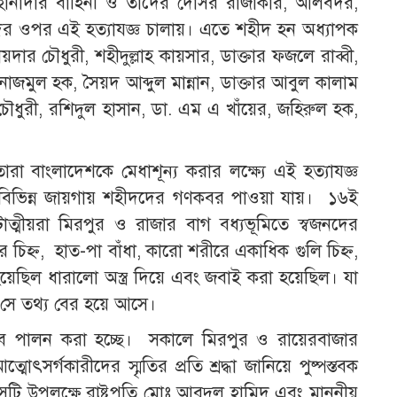
 হানাদার বাহিনী ও তাদের দোসর রাজাকার, আলবদর,
ের ওপর এই হত্যাযজ্ঞ চালায়। এতে শহীদ হন অধ্যাপক
়দার চৌধুরী, শহীদুল্লাহ কায়সার, ডাক্তার ফজলে রাব্বী,
াজমুল হক, সৈয়দ আব্দুল মান্নান, ডাক্তার আবুল কালাম
ৌধুরী, রশিদুল হাসান, ডা. এম এ খাঁয়ের, জহিরুল হক,
্তে তারা বাংলাদেশকে মেধাশূন্য করার লক্ষ্যে এই হত্যাযজ্ঞ
 বিভিন্ন জায়গায় শহীদদের গণকবর পাওয়া যায়। ১৬ই
কটাত্মীয়রা মিরপুর ও রাজার বাগ বধ্যভূমিতে স্বজনদের
হ্ন, হাত-পা বাঁধা, কারো শরীরে একাধিক গুলি চিহ্ন,
ছিল ধারালো অস্ত্র দিয়ে এবং জবাই করা হয়েছিল। যা
ল সে তথ্য বের হয়ে আসে।
ভাবে পালন করা হচ্ছে। সকালে মিরপুর ও রায়েরবাজার
মোৎসর্গকারীদের স্মৃতির প্রতি শ্রদ্ধা জানিয়ে পুষ্পস্তবক
বসটি উপলক্ষে রাষ্ট্রপতি মোঃ আবদুল হামিদ এবং মাননীয়