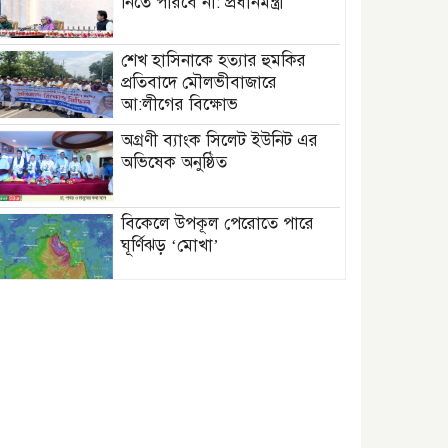
নিতে পারবে না: প্রধানমন্ত্রী
শেখ হাসিনাকে হত্যার হুমকির
প্রতিবাদে মৌলভীবাজারে
আ:লীগের বিক্ষোভ
অগ্রণী ব্যাংক সিলেট ইউনিট এর
অভিষেক অনুষ্ঠিত
বিকেলে উপকূল পেরোতে পারে
ঘূর্ণিঝড় ‘মোখা’
সেন্টমার্টিনের সব হোটেল-মোটেল-
রিসোর্টকে আশ্রয়কেন্দ্র ঘোষণা
বাখমুত পুনরুদ্ধারের দাবি
ইউক্রেনের