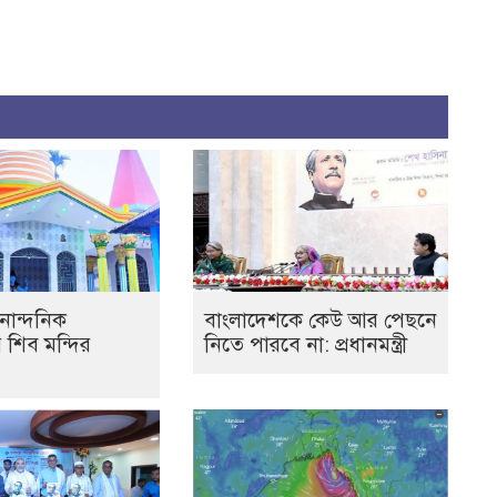
নান্দনিক
বাংলাদেশকে কেউ আর পেছনে
র শিব মন্দির
নিতে পারবে না: প্রধানমন্ত্রী