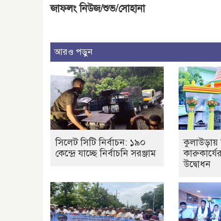
জাফলং নিউজ/শুভ/সোহানা
আরও পড়ুন
সিলেট সিটি নির্বাচন: ১৯০
কুলাউড়ায় 
কেন্দ্রে যাচ্ছে নির্বাচনি সরঞ্জাম
কারুকার্যে
উদ্বোধন