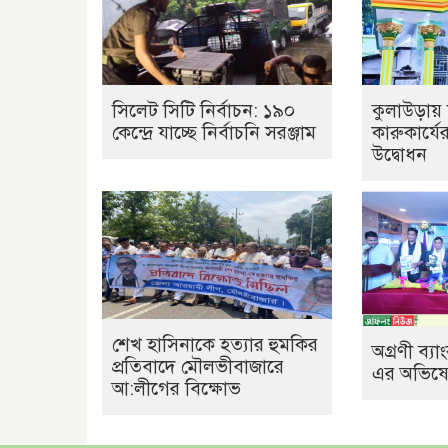
সিলেট সিটি নির্বাচন: ১৯০
কুলাউড়ায় 
কেন্দ্রে যাচ্ছে নির্বাচনি সরঞ্জাম
কারুকার্যে
উদ্বোধন
শেখ হাসিনাকে হত্যার হুমকির
অগ্রণী ব্
প্রতিবাদে মৌলভীবাজারে
এর অভিষেক
আ:লীগের বিক্ষোভ