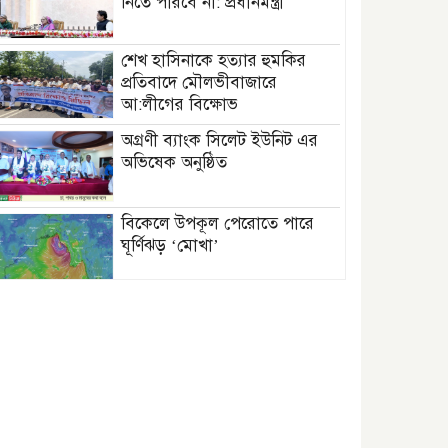
নিতে পারবে না: প্রধানমন্ত্রী
শেখ হাসিনাকে হত্যার হুমকির
প্রতিবাদে মৌলভীবাজারে
আ:লীগের বিক্ষোভ
অগ্রণী ব্যাংক সিলেট ইউনিট এর
অভিষেক অনুষ্ঠিত
বিকেলে উপকূল পেরোতে পারে
ঘূর্ণিঝড় ‘মোখা’
সেন্টমার্টিনের সব হোটেল-মোটেল-
রিসোর্টকে আশ্রয়কেন্দ্র ঘোষণা
বাখমুত পুনরুদ্ধারের দাবি
ইউক্রেনের