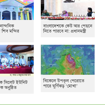
নান্দনিক
বাংলাদেশকে কেউ আর পেছনে
র শিব মন্দির
নিতে পারবে না: প্রধানমন্ত্রী
বিকেলে উপকূল পেরোতে
যাংক সিলেট ইউনিট
পারে ঘূর্ণিঝড় ‘মোখা’
 অনুষ্ঠিত