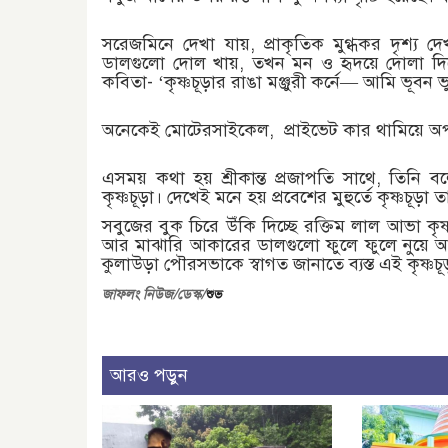
সরেজমিনে দেখা যায়, প্রাকৃতিক মুগ্ধকর দৃশ্য 
ডালগুলো দোল খায়, তখন মন ও হৃদয়ে দোলা দিয়
কবিতা- ‘কৃষ্ণচূড়ার রাঙা মঞ্জুরী কর্নে— আমি ভূবন ভ
অনেকেই মোটেরসাইকেল, প্রাইভেট কার থামিয়ে অপরু
এসময় কথা হয় শ্রীকান্ত প্রজাপতি সাথে, তিনি ব
কৃষ্ণচূড়া। দেখেই মনে হয় প্রবেশের মুহুর্তে কৃষ্ণচূড়
সবুজের বুক চিরে উঁকি দিচ্ছে রক্তিম লাল আভা কৃষ
আর মাঝারি আকারের ডালগুলো ফুলে ফুলে নুয়ে আছে
কুলাউড়া পৌরসভাকে স্বাগত জানাতে ব্যস্ত এই কৃষ্ণচূ
জাফ
লং নিউজ/ডেস্ক/
শুভ
আরও পড়ুন