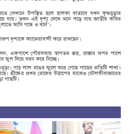
দেখতে সেখানে উপস্থিত হলে হালকা বাতাসে যখন কৃষ্ণচূড়ার
ে যায়। তখন এই দৃশ্য দেখে মনে পড়ে যায় জাতীয় কবির
ুলাতে আসি গন্ধে ও বর্নে’।
প দৃশ্যকে ক্যামেরাবন্দী করে রাখছেন।
লেন, একপাশে পৌরসভায় স্বাগতম স্তম্ভ, রাস্তার অপর পাশে
া তার ফুল দিয়ে বরন করে নিচ্ছে।
্ণচূড়া। গাঢ় লাল রঙের ফুলে ভরে গেছে গাছের প্রতিটি শাখা।
। গ্রীষ্মের প্রখর রোদের উত্তাপের মাঝেও মৌলভীবাজারের
ড়া গাছটি।