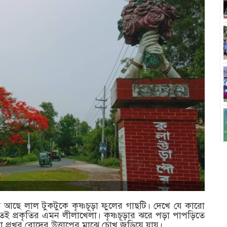
ে আছে লাল টুকটুকে কৃষ্ণচূড়া ফুলের গাছটি। দেখে যে কারো
েই প্রকৃতির এমন লীলাখেলা। কৃষ্ণচূড়ার ঝরে পড়া পাপড়িতে
 যা প্রখর রোদের উত্তাপের মাঝে চোখ জুড়িয়ে যায়।