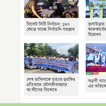
সিলেট সিটি নির্বাচন: ১৯০
কুলাউড়ায় 
কেন্দ্রে যাচ্ছে নির্বাচনি সরঞ্জাম
কারুকার্যে
উদ্বোধন
শেখ হাসিনাকে হত্যার হুমকির
অগ্রণী ব্
প্রতিবাদে মৌলভীবাজারে
এর অভিষেক
আ:লীগের বিক্ষোভ