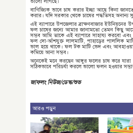
ভালো লাগছে।
বাণিজ্যিক ভাবে চাষ করার ইচ্ছা আছে কিনা জানত
করার। যদি সরকার থেকে চাষের পদ্ধতিসহ অনান্য স
এই ব্যাপারে উপজেলার ব্রাক্ষণবাজার ইউনিয়নের উপ
ফল চাষের জন্যে আমার জানামতো তেমন কিছু আসে
সম্ভব আমি তাকে এই ব্যাপারে সাহায্য করবো এব
ফল দো-আঁশযুক্ত লালমাটি, পাহাড়ের পাললিক মাটি
ভাল হয়ে থাকে। ফল টক মাটি ভেদ এবং আবহাওয়ার
কমিয়ে আনা সম্ভব।
অনেকেই মনে করছেন আঙ্গুর ফলের চাষ করে যারা 
সঠিকভাবে পরিচর্যা করলে ভালো ফলন হওয়ার সম্ভ
জাফলং নিউজ/ডেস্ক/শুভ
আরও পড়ুন