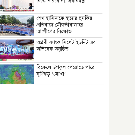
নিতে পারবে না: প্রধানমন্ত্রী
শেখ হাসিনাকে হত্যার হুমকির
প্রতিবাদে মৌলভীবাজারে
আ:লীগের বিক্ষোভ
অগ্রণী ব্যাংক সিলেট ইউনিট এর
অভিষেক অনুষ্ঠিত
বিকেলে উপকূল পেরোতে পারে
ঘূর্ণিঝড় ‘মোখা’
সেন্টমার্টিনের সব হোটেল-মোটেল-
রিসোর্টকে আশ্রয়কেন্দ্র ঘোষণা
বাখমুত পুনরুদ্ধারের দাবি
ইউক্রেনের