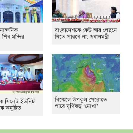
নান্দনিক
বাংলাদেশকে কেউ আর পেছনে
র শিব মন্দির
নিতে পারবে না: প্রধানমন্ত্রী
বিকেলে উপকূল পেরোতে
যাংক সিলেট ইউনিট
পারে ঘূর্ণিঝড় ‘মোখা’
 অনুষ্ঠিত