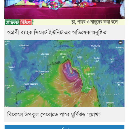
অগ্রণী ব্যাংক সিলেট ইউনিট এর অভিষেক অনুষ্ঠিত
বিকেলে উপকূল পেরোতে পারে ঘূর্ণিঝড় ‘মোখা’