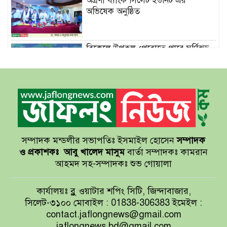
অগ্রণী ব্যাংক সিলেট ইউনিট এর
অভিষেক অনুষ্ঠিত
বিকেলে উপকূল পেরোতে পারে ঘূর্ণিঝড়
‘মোখা’
সেন্টমার্টিনের সব হোটেল-মোটেল-
রিসোর্টকে আশ্রয়কেন্দ্র ঘোষণা
সম্পাদক মন্ডলীর সভাপতিঃ ইসমাইল হোসেন
সম্পাদক
বাখমুত পুনরুদ্ধারের দাবি ইউক্রেনের
ও প্রকাশকঃ
আবু খালেদ মাসুম
বার্তা সম্পাদকঃ কামরান
আহমদ সহ-সম্পাদকঃ শুভ গোয়ালা
আয়ারল্যান্ডের রানের পাহাড় টপকে
কার্যালয়ঃ ব্লু ওয়াটার শপিং সিটি, জিন্দাবাজার,
টাইগারদের জয়
সিলেট-৩১০০ মোবাইল : 01838-306383 ইমেইল :
contact.jaflongnews@gmail.com
jaflongnews.bd@gmail.com