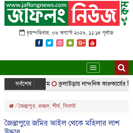
বৃহস্পতিবার, ০৬ অগাস্ট ২০২৬, ১১:১৪ পূর্বাহ্ন
Toggle
navigation
ে নির্বাচনি সরঞ্জাম
সর্বশেষ :
কুলাউড়ায় নান্দনিক কারুকার্যের শিব মন
/
জৈন্তাপুর
,
প্রচ্ছদ
,
শীর্ষ
,
সিলেট
জৈন্তাপুরে জমির আইল থেকে মহিলার লাশ
উদ্ধার