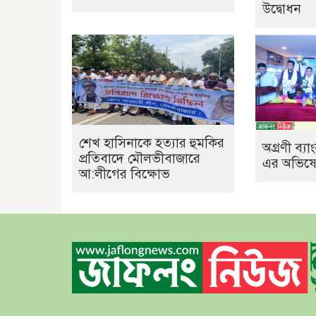
উদ্বোধন
শেখ হাসিনাকে হত্যার হুমকির
অগ্রণী ব্
প্রতিবাদে মৌলভীবাজারে
এর অভিষেক
আ:লীগের বিক্ষোভ