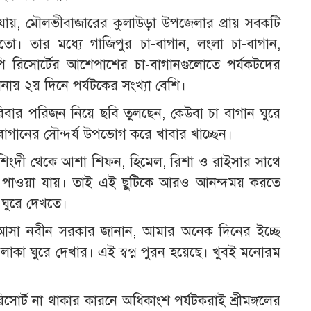
 যায়, মৌলভীবাজারের কুলাউড়া উপজেলার প্রায় সবকটি
। তার মধ্যে গাজিপুর চা-বাগান, লংলা চা-বাগান,
পি রিসোর্টের আশেপাশের চা-বাগানগুলোতে পর্যকটদের
নায় ২য় দিনে পর্যটকের সংখ্যা বেশি।
পরিবার পরিজন নিয়ে ছবি তুলছেন, কেউবা চা বাগান ঘুরে
গানের সৌন্দর্য উপভোগ করে খাবার খাচ্ছেন।
িংদী থেকে আশা শিফন, হিমেল, রিশা ও রাইসার সাথে
ম পাওয়া যায়। তাই এই ছুটিকে আরও আনন্দময় করতে
 ঘুরে দেখতে।
ে আসা নবীন সরকার জানান, আমার অনেক দিনের ইচ্ছে
াকা ঘুরে দেখার। এই স্বপ্ন পুরন হয়েছে। খুবই মনোরম
সোর্ট না থাকার কারনে অধিকাংশ পর্যটকরাই শ্রীমঙ্গলের