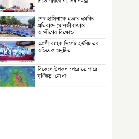
নিতে পারবে না: প্রধানমন্ত্রী
শেখ হাসিনাকে হত্যার হুমকির
প্রতিবাদে মৌলভীবাজারে
আ:লীগের বিক্ষোভ
অগ্রণী ব্যাংক সিলেট ইউনিট এর
অভিষেক অনুষ্ঠিত
বিকেলে উপকূল পেরোতে পারে
ঘূর্ণিঝড় ‘মোখা’
সেন্টমার্টিনের সব হোটেল-মোটেল-
রিসোর্টকে আশ্রয়কেন্দ্র ঘোষণা
বাখমুত পুনরুদ্ধারের দাবি
ইউক্রেনের