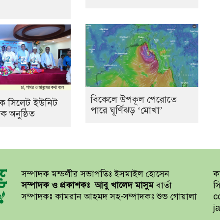
বিকেলে উপকূল পেরোতে
যাংক সিলেট ইউনিট
পারে ঘূর্ণিঝড় ‘মোখা’
 অনুষ্ঠিত
সম্পাদক মন্ডলীর সভাপতিঃ ইসমাইল হোসেন
কা
সম্পাদক
ও প্রকাশকঃ
আবু খালেদ মাসুম
বার্তা
স
সম্পাদকঃ কামরান আহমদ সহ-সম্পাদকঃ শুভ গোয়ালা
c
j