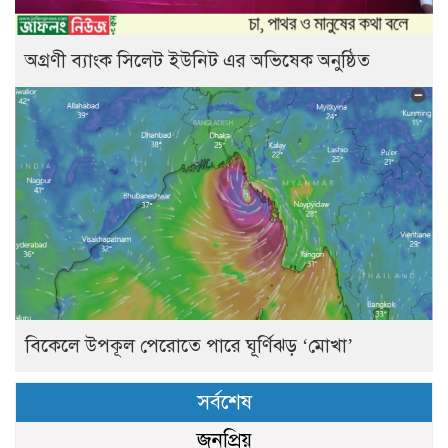
অগ্রণী ব্যাংক সিলেট ইউনিট এর অভিষেক অনুষ্ঠিত
বিকেলে উপকূল পেরোতে পারে ঘূর্ণিঝড় ‘মোখা’
সর্বশেষ
জনপ্রিয়