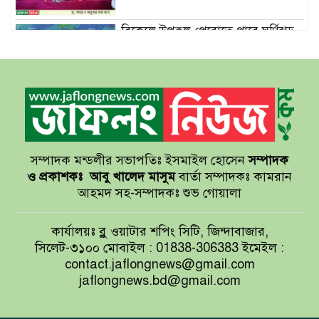
বিকেলে উপকূল পেরোতে পারে ঘূর্ণিঝড়
‘মোখা’
সেন্টমার্টিনের সব হোটেল-মোটেল-
রিসোর্টকে আশ্রয়কেন্দ্র ঘোষণা
সম্পাদক মন্ডলীর সভাপতিঃ ইসমাইল হোসেন
সম্পাদক
বাখমুত পুনরুদ্ধারের দাবি ইউক্রেনের
ও প্রকাশকঃ
আবু খালেদ মাসুম
বার্তা সম্পাদকঃ কামরান
আহমদ সহ-সম্পাদকঃ শুভ গোয়ালা
আয়ারল্যান্ডের রানের পাহাড় টপকে
কার্যালয়ঃ ব্লু ওয়াটার শপিং সিটি, জিন্দাবাজার,
টাইগারদের জয়
সিলেট-৩১০০ মোবাইল : 01838-306383 ইমেইল :
contact.jaflongnews@gmail.com
jaflongnews.bd@gmail.com
সুখবর দিলেন জয়া আহসান