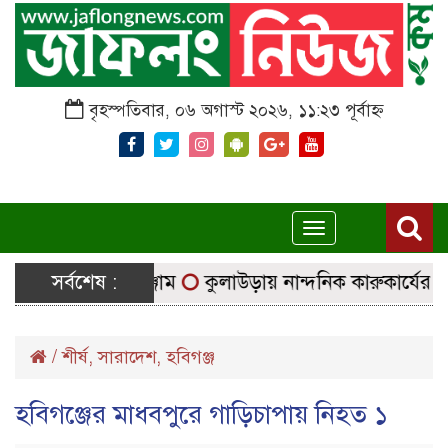
বৃহস্পতিবার, ০৬ অগাস্ট ২০২৬, ১১:২৩ পূর্বাহ্ন
Toggle
navigation
্ছে নির্বাচনি সরঞ্জাম
সর্বশেষ :
কুলাউড়ায় নান্দনিক কারুকার্যের শিব ম
/
শীর্ষ
,
সারাদেশ
,
হবিগঞ্জ
হবিগঞ্জের মাধবপুরে গাড়িচাপায় নিহত ১