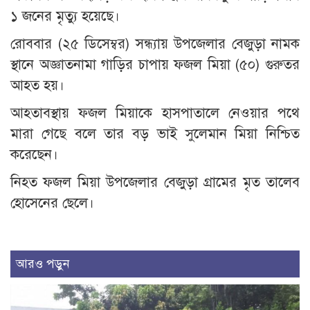
১ জনের মৃত্যু হয়েছে।
রোববার (২৫ ডিসেম্বর) সন্ধ্যায় উপজেলার বেজুড়া নামক
স্থানে অজ্ঞাতনামা গাড়ির চাপায় ফজল মিয়া (৫০) গুরুতর
আহত হয়।
আহতাবস্থায় ফজল মিয়াকে হাসপাতালে নেওয়ার পথে
মারা গেছে বলে তার বড় ভাই সুলেমান মিয়া নিশ্চিত
করেছেন।
নিহত ফজল মিয়া উপজেলার বেজুড়া গ্রামের মৃত তালেব
হোসেনের ছেলে।
আরও পড়ুন