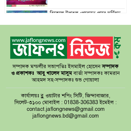
বিকেলে উপকূল পেরোতে পারে ঘূর্ণিঝড়
‘মোখা’
সেন্টমার্টিনের সব হোটেল-মোটেল-
রিসোর্টকে আশ্রয়কেন্দ্র ঘোষণা
সম্পাদক মন্ডলীর সভাপতিঃ ইসমাইল হোসেন
সম্পাদক
বাখমুত পুনরুদ্ধারের দাবি ইউক্রেনের
ও প্রকাশকঃ
আবু খালেদ মাসুম
বার্তা সম্পাদকঃ কামরান
আহমদ সহ-সম্পাদকঃ শুভ গোয়ালা
আয়ারল্যান্ডের রানের পাহাড় টপকে
কার্যালয়ঃ ব্লু ওয়াটার শপিং সিটি, জিন্দাবাজার,
টাইগারদের জয়
সিলেট-৩১০০ মোবাইল : 01838-306383 ইমেইল :
contact.jaflongnews@gmail.com
jaflongnews.bd@gmail.com
সুখবর দিলেন জয়া আহসান