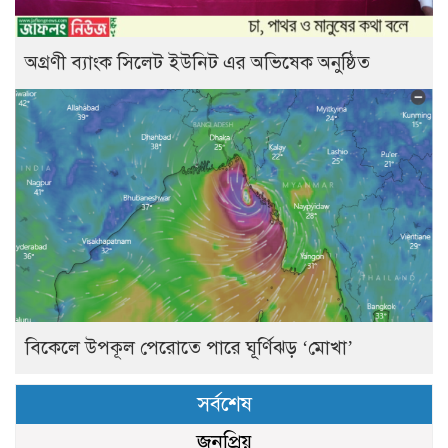
অগ্রণী ব্যাংক সিলেট ইউনিট এর অভিষেক অনুষ্ঠিত
বিকেলে উপকূল পেরোতে পারে ঘূর্ণিঝড় ‘মোখা’
সর্বশেষ
জনপ্রিয়