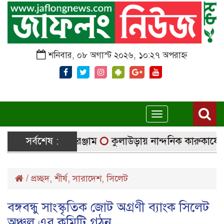
শনিবার, ০৮ অগাস্ট ২০২৬, ১০:২৭ অপরাহ্ন
Toggle
navigation
যাচ্ছে নির্বাচনি সরঞ্জাম
সর্বশেষ :
কুলাউড়ায় নান্দনিক কারুকার্যের শি
/
প্রচ্ছদ
,
শীর্ষ
,
সারাদেশ
,
সিলেট
বঙ্গবন্ধু সাংস্কৃতিক জোট অগ্রণী ব্যাংক সিলেট
অঞ্চল এর কমিটি গঠন