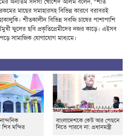
 টিমের অন্যতম সদস্য খোর্শেদ আলম বলেন, “শীত
রকমের মাছের সমাহারসহ বিভিন্ন কারণে বরাবরই
হাকালুকি। শীতকালীন বিভিন্ন সবজি চাষের পাশাপাশি
র্যমুখী ফুলের ছবি প্রকৃতিপ্রেমীদের নজর কাড়ে। এইসব
িয়ে পড়ে সামাজিক যোগাযোগ মাধ্যমে।
নান্দনিক
বাংলাদেশকে কেউ আর পেছনে
র শিব মন্দির
নিতে পারবে না: প্রধানমন্ত্রী