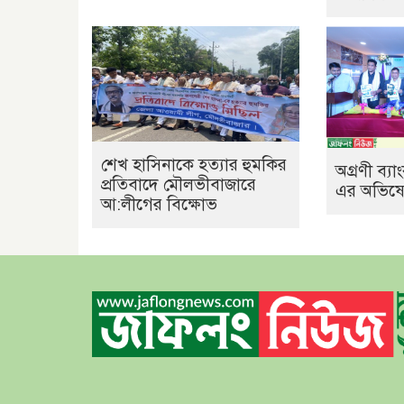
শেখ হাসিনাকে হত্যার হুমকির
অগ্রণী ব্
প্রতিবাদে মৌলভীবাজারে
এর অভিষেক
আ:লীগের বিক্ষোভ