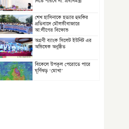
নিতে পারবে না: প্রধানমন্ত্রী
শেখ হাসিনাকে হত্যার হুমকির
প্রতিবাদে মৌলভীবাজারে
আ:লীগের বিক্ষোভ
অগ্রণী ব্যাংক সিলেট ইউনিট এর
অভিষেক অনুষ্ঠিত
বিকেলে উপকূল পেরোতে পারে
ঘূর্ণিঝড় ‘মোখা’
সেন্টমার্টিনের সব হোটেল-মোটেল-
রিসোর্টকে আশ্রয়কেন্দ্র ঘোষণা
বাখমুত পুনরুদ্ধারের দাবি
ইউক্রেনের