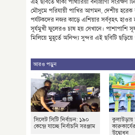
এই ছবিতে থাকা পাথারিয়া বন্যপ্রাণী সংরক্ষণ
মৌসুমে পরিযায়ী পাখির আগমন, দেশীয় হরেক 
পর্যটকদের নজর কাড়ে এশিয়ার সর্ববৃহৎ হাওর 
সূর্যমুখী ফুলেরও চাষ হয় সেখানে। পাশাপাশি সূ
মিলিয়ে মুহূর্তে অনিন্দ্য সুন্দর এই ছবিটি ছড়
আরও পড়ুন
সিলেট সিটি নির্বাচন: ১৯০
কুলাউড়ায় 
কেন্দ্রে যাচ্ছে নির্বাচনি সরঞ্জাম
কারুকার্যে
উদ্বোধন