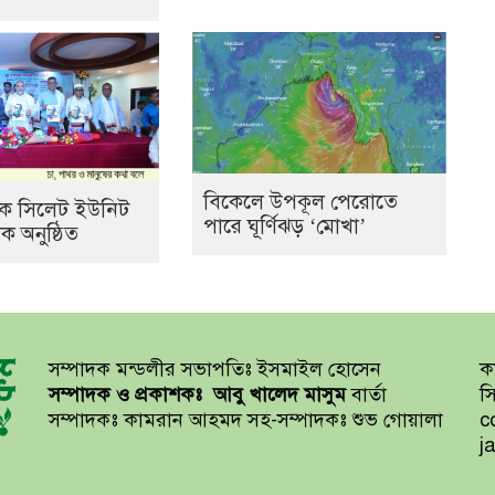
বিকেলে উপকূল পেরোতে
যাংক সিলেট ইউনিট
পারে ঘূর্ণিঝড় ‘মোখা’
 অনুষ্ঠিত
সম্পাদক মন্ডলীর সভাপতিঃ ইসমাইল হোসেন
কা
সম্পাদক
ও প্রকাশকঃ
আবু খালেদ মাসুম
বার্তা
স
সম্পাদকঃ কামরান আহমদ সহ-সম্পাদকঃ শুভ গোয়ালা
c
j