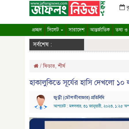
বৃ
প্রচ্ছদ
সিলেট
সারাদেশ
আন্তর্জাতিক
তথ্য ও প
সর্বশেষ :
/
ফিচার
,
শীর্ষ
হাকালুকিতে সূর্যের হাসি দেখলো ১০ ল
জুড়ী (মৌলভীবাজার) প্রতিনিধি
আপডেট : মঙ্গলবার, ৩১ জানুয়ারী, ২০২৩, ১:২৫ অপর