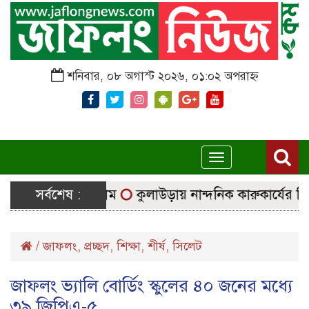
শনিবার, ০৮ অগাস্ট ২০২৬, ০১:০২ অপরাহ্ন
Toggle
navigation
ে নির্বাচনি সরঞ্জাম
সর্বশেষ :
কুলাউড়ায় নান্দনিক কারুকার্যের শিব মন্
/
জাফলং
,
প্রচ্ছদ
,
শিক্ষা
,
শীর্ষ
,
সিলেট
জাফলং ভ্যালি বোর্ডিং স্কুলের ৪০ জনের মধ্যে
৩৯ জিপিএ-৫