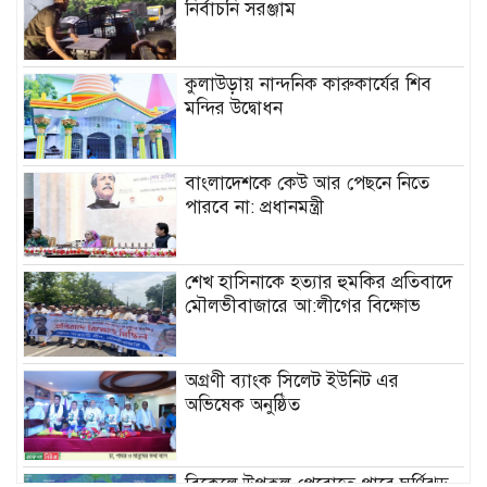
নির্বাচনি সরঞ্জাম
কুলাউড়ায় নান্দনিক কারুকার্যের শিব
মন্দির উদ্বোধন
বাংলাদেশকে কেউ আর পেছনে নিতে
পারবে না: প্রধানমন্ত্রী
শেখ হাসিনাকে হত্যার হুমকির প্রতিবাদে
মৌলভীবাজারে আ:লীগের বিক্ষোভ
অগ্রণী ব্যাংক সিলেট ইউনিট এর
অভিষেক অনুষ্ঠিত
বিকেলে উপকূল পেরোতে পারে ঘূর্ণিঝড়