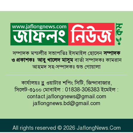
‘মোখা’
সেন্টমার্টিনের সব হোটেল-মোটেল-
রিসোর্টকে আশ্রয়কেন্দ্র ঘোষণা
সম্পাদক মন্ডলীর সভাপতিঃ ইসমাইল হোসেন
সম্পাদক
বাখমুত পুনরুদ্ধারের দাবি ইউক্রেনের
ও প্রকাশকঃ
আবু খালেদ মাসুম
বার্তা সম্পাদকঃ কামরান
আহমদ সহ-সম্পাদকঃ শুভ গোয়ালা
আয়ারল্যান্ডের রানের পাহাড় টপকে
কার্যালয়ঃ ব্লু ওয়াটার শপিং সিটি, জিন্দাবাজার,
টাইগারদের জয়
সিলেট-৩১০০ মোবাইল : 01838-306383 ইমেইল :
contact.jaflongnews@gmail.com
jaflongnews.bd@gmail.com
সুখবর দিলেন জয়া আহসান
All rights reserved © 2026 JaflongNews.Com