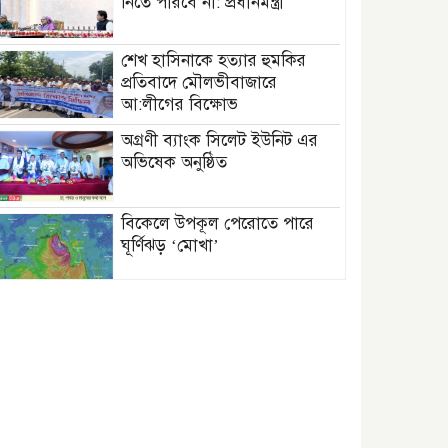
নিতে পারবে না: প্রধানমন্ত্রী
শেখ হাসিনাকে হত্যার হুমকির
প্রতিবাদে মৌলভীবাজারে
আ:লীগের বিক্ষোভ
অগ্রণী ব্যাংক সিলেট ইউনিট এর
অভিষেক অনুষ্ঠিত
বিকেলে উপকূল পেরোতে পারে
ঘূর্ণিঝড় ‘মোখা’
সেন্টমার্টিনের সব হোটেল-মোটেল-
রিসোর্টকে আশ্রয়কেন্দ্র ঘোষণা
বাখমুত পুনরুদ্ধারের দাবি
ইউক্রেনের