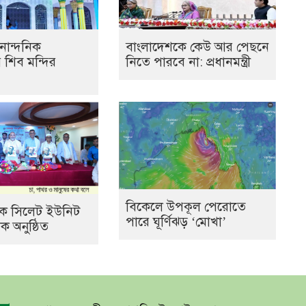
নান্দনিক
বাংলাদেশকে কেউ আর পেছনে
র শিব মন্দির
নিতে পারবে না: প্রধানমন্ত্রী
বিকেলে উপকূল পেরোতে
যাংক সিলেট ইউনিট
পারে ঘূর্ণিঝড় ‘মোখা’
 অনুষ্ঠিত