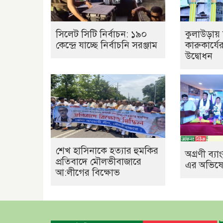
সিলেট সিটি নির্বাচন: ১৯০
কুলাউড়ায় 
কেন্দ্রে যাচ্ছে নির্বাচনি সরঞ্জাম
কারুকার্যে
উদ্বোধন
শেখ হাসিনাকে হত্যার হুমকির
অগ্রণী ব্
প্রতিবাদে মৌলভীবাজারে
এর অভিষেক
আ:লীগের বিক্ষোভ