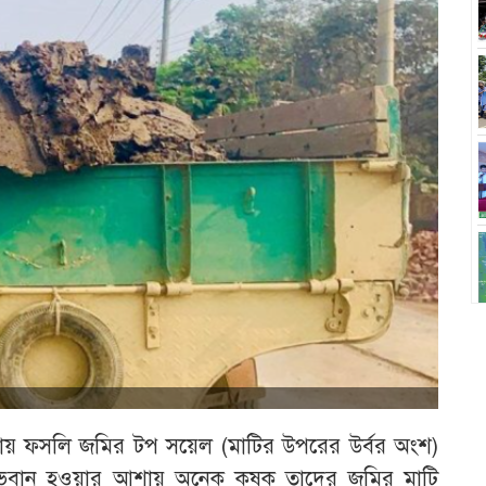
কায় ফসলি জমির টপ সয়েল (মাটির উপরের উর্বর অংশ)
 লাভবান হওয়ার আশায় অনেক কৃষক তাদের জমির মাটি