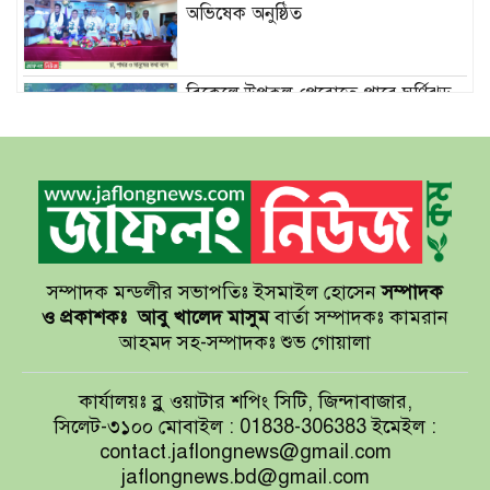
অভিষেক অনুষ্ঠিত
বিকেলে উপকূল পেরোতে পারে ঘূর্ণিঝড়
‘মোখা’
সেন্টমার্টিনের সব হোটেল-মোটেল-
রিসোর্টকে আশ্রয়কেন্দ্র ঘোষণা
সম্পাদক মন্ডলীর সভাপতিঃ ইসমাইল হোসেন
সম্পাদক
বাখমুত পুনরুদ্ধারের দাবি ইউক্রেনের
ও প্রকাশকঃ
আবু খালেদ মাসুম
বার্তা সম্পাদকঃ কামরান
আহমদ সহ-সম্পাদকঃ শুভ গোয়ালা
আয়ারল্যান্ডের রানের পাহাড় টপকে
কার্যালয়ঃ ব্লু ওয়াটার শপিং সিটি, জিন্দাবাজার,
টাইগারদের জয়
সিলেট-৩১০০ মোবাইল : 01838-306383 ইমেইল :
contact.jaflongnews@gmail.com
jaflongnews.bd@gmail.com