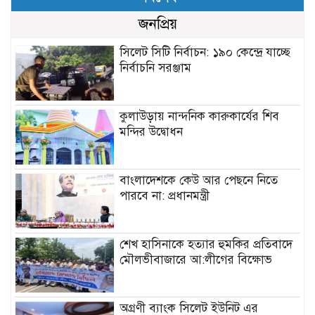
জনপ্রিয়
সিলেট সিটি নির্বাচন: ১৯০ কেন্দ্রে যাচ্ছে
নির্বাচনি সরঞ্জাম
কুলাউড়ায় নান্দনিক কারুকার্যের শিব
মন্দির উদ্বোধন
বাংলাদেশকে কেউ আর পেছনে নিতে
পারবে না: প্রধানমন্ত্রী
শেখ হাসিনাকে হত্যার হুমকির প্রতিবাদে
মৌলভীবাজারে আ:লীগের বিক্ষোভ
অগ্রণী ব্যাংক সিলেট ইউনিট এর