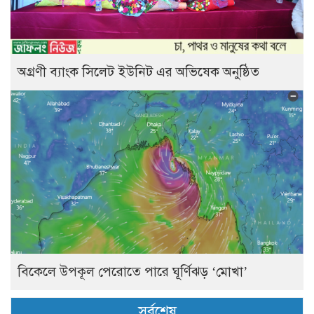
অগ্রণী ব্যাংক সিলেট ইউনিট এর অভিষেক অনুষ্ঠিত
বিকেলে উপকূল পেরোতে পারে ঘূর্ণিঝড় ‘মোখা’
সর্বশেষ