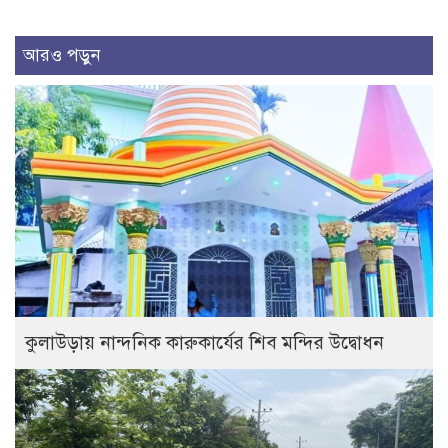
আরও পড়ুন
কুলাউড়ায় নান্দনিক কারুকার্যের শিব মন্দির উদ্বোধন