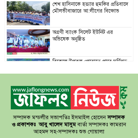
শেখ হাসিনাকে হত্যার হুমকির প্রতিবাদে
মৌলভীবাজারে আ:লীগের বিক্ষোভ
অগ্রণী ব্যাংক সিলেট ইউনিট এর
অভিষেক অনুষ্ঠিত
বিকেলে উপকূল পেরোতে পারে ঘূর্ণিঝড়
‘মোখা’
সেন্টমার্টিনের সব হোটেল-মোটেল-
রিসোর্টকে আশ্রয়কেন্দ্র ঘোষণা
সম্পাদক মন্ডলীর সভাপতিঃ ইসমাইল হোসেন
সম্পাদক
বাখমুত পুনরুদ্ধারের দাবি ইউক্রেনের
ও প্রকাশকঃ
আবু খালেদ মাসুম
বার্তা সম্পাদকঃ কামরান
আহমদ সহ-সম্পাদকঃ শুভ গোয়ালা