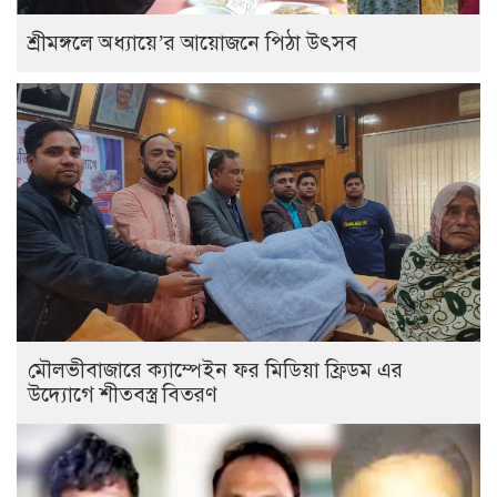
শ্রীমঙ্গলে অধ্যায়ে’র আয়োজনে পিঠা উৎসব
মৌলভীবাজারে ক্যাম্পেইন ফর মিডিয়া ফ্রিডম এর
উদ্যোগে শীতবস্ত্র বিতরণ