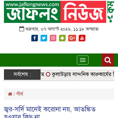
শুক্রবার, ০৭ অগাস্ট ২০২৬, ১১:১৮ অপরাহ্ন
Toggle
navigation
ে নির্বাচনি সরঞ্জাম
সর্বশেষ :
কুলাউড়ায় নান্দনিক কারুকার্যের শিব মন্
/
শীর্ষ
জ্বর-সর্দি মানেই করোনা নয়, আতঙ্কিত
হওয়ার কিছু না