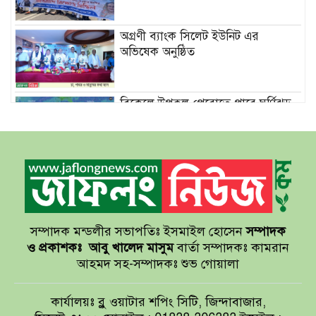
অগ্রণী ব্যাংক সিলেট ইউনিট এর
অভিষেক অনুষ্ঠিত
বিকেলে উপকূল পেরোতে পারে ঘূর্ণিঝড়
‘মোখা’
সেন্টমার্টিনের সব হোটেল-মোটেল-
রিসোর্টকে আশ্রয়কেন্দ্র ঘোষণা
সম্পাদক মন্ডলীর সভাপতিঃ ইসমাইল হোসেন
সম্পাদক
বাখমুত পুনরুদ্ধারের দাবি ইউক্রেনের
ও প্রকাশকঃ
আবু খালেদ মাসুম
বার্তা সম্পাদকঃ কামরান
আহমদ সহ-সম্পাদকঃ শুভ গোয়ালা
আয়ারল্যান্ডের রানের পাহাড় টপকে
কার্যালয়ঃ ব্লু ওয়াটার শপিং সিটি, জিন্দাবাজার,
টাইগারদের জয়