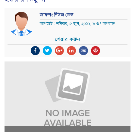
জাফলং নিউজ ডেস্ক
আপডেট : শনিবার, ৫ জুন, ২০২১, ৯:৩৭ অপরাহ্ন
শেয়ার করুন