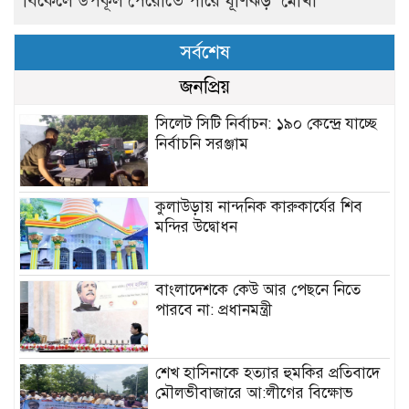
বিকেলে উপকূল পেরোতে পারে ঘূর্ণিঝড় ‘মোখা’
সর্বশেষ
জনপ্রিয়
সিলেট সিটি নির্বাচন: ১৯০ কেন্দ্রে যাচ্ছে
নির্বাচনি সরঞ্জাম
কুলাউড়ায় নান্দনিক কারুকার্যের শিব
মন্দির উদ্বোধন
বাংলাদেশকে কেউ আর পেছনে নিতে
পারবে না: প্রধানমন্ত্রী
শেখ হাসিনাকে হত্যার হুমকির প্রতিবাদে
মৌলভীবাজারে আ:লীগের বিক্ষোভ