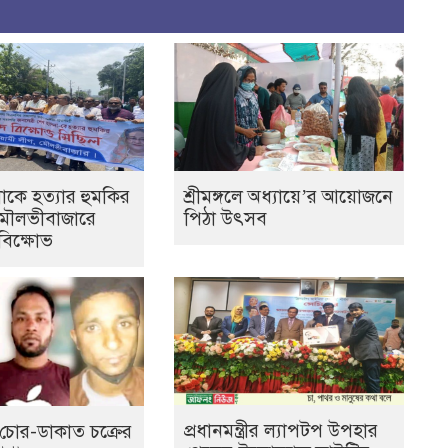
াকে হত্যার হুমকির
শ্রীমঙ্গলে অধ্যায়ে’র আয়োজনে
 মৌলভীবাজারে
পিঠা উৎসব
বিক্ষোভ
প্রধানমন্ত্রীর ল্যাপটপ উপহার
চোর-ডাকাত চক্রের