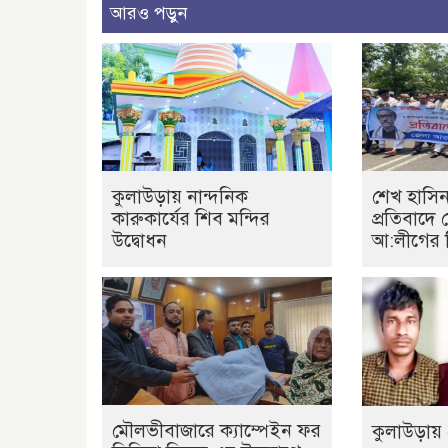
আরও পড়ুন
কুলাউড়ায় নান্দনিক
শেখ হাসিন
কারুকার্যের শিব মন্দির
প্রতিবাদে
উদ্বোধন
আ:লীগের 
মৌলভীবাজারে ক্যাম্পেইন ফর
কুলাউড়ায় 