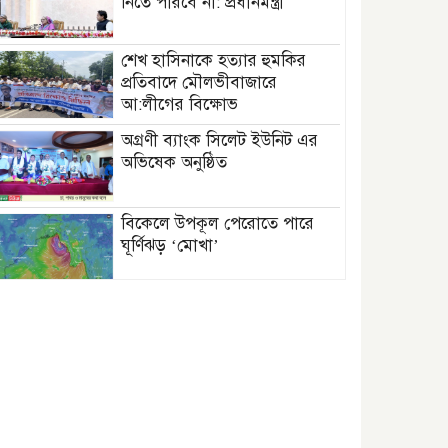
নিতে পারবে না: প্রধানমন্ত্রী
শেখ হাসিনাকে হত্যার হুমকির
প্রতিবাদে মৌলভীবাজারে
আ:লীগের বিক্ষোভ
অগ্রণী ব্যাংক সিলেট ইউনিট এর
অভিষেক অনুষ্ঠিত
বিকেলে উপকূল পেরোতে পারে
ঘূর্ণিঝড় ‘মোখা’
সেন্টমার্টিনের সব হোটেল-মোটেল-
রিসোর্টকে আশ্রয়কেন্দ্র ঘোষণা
বাখমুত পুনরুদ্ধারের দাবি
ইউক্রেনের