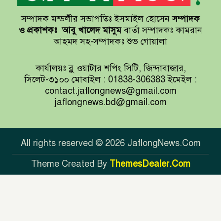
সম্পাদক মন্ডলীর সভাপতিঃ ইসমাইল হোসেন
সম্পাদক
বাখমুত পুনরুদ্ধারের দাবি ইউক্রেনের
ও প্রকাশকঃ
আবু খালেদ মাসুম
বার্তা সম্পাদকঃ কামরান
আহমদ সহ-সম্পাদকঃ শুভ গোয়ালা
আয়ারল্যান্ডের রানের পাহাড় টপকে
কার্যালয়ঃ ব্লু ওয়াটার শপিং সিটি, জিন্দাবাজার,
টাইগারদের জয়
সিলেট-৩১০০ মোবাইল : 01838-306383 ইমেইল :
contact.jaflongnews@gmail.com
jaflongnews.bd@gmail.com
সুখবর দিলেন জয়া আহসান
All rights reserved © 2026 JaflongNews.Com
Theme Created By
ThemesDealer.Com