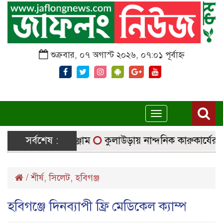
শুক্রবার, ০৭ অগাস্ট ২০২৬, ০৭:০১ পূর্বাহ্ন
Toggle
navigation
্ছে নির্বাচনি সরঞ্জাম
সর্বশেষ :
কুলাউড়ায় নান্দনিক কারুকার্যের শিব ম
/
শীর্ষ
,
সিলেট
,
হবিগঞ্জ
হবিগঞ্জে দিনব্যাপী ফ্রি মেডিকেল ক্যাম্প