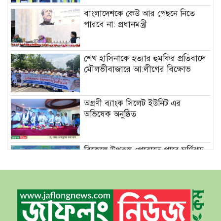
বাংলাদেশকে কেউ আর পেছনে নিতে
পারবে না: প্রধানমন্ত্রী
শেখ হাসিনাকে হত্যার হুমকির প্রতিবাদে
মৌলভীবাজারে আ:লীগের বিক্ষোভ
অগ্রণী ব্যাংক সিলেট ইউনিট এর
অভিষেক অনুষ্ঠিত
বিকেলে উপকূল পেরোতে পারে ঘূর্ণিঝড়
‘মোখা’
সেন্টমার্টিনের সব হোটেল-মোটেল-
রিসোর্টকে আশ্রয়কেন্দ্র ঘোষণা