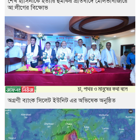
শেখ হাসিনাকে হত্যার হুমকির প্রতিবাদে মৌলভীবাজারে
আ:লীগের বিক্ষোভ
অগ্রণী ব্যাংক সিলেট ইউনিট এর অভিষেক অনুষ্ঠিত