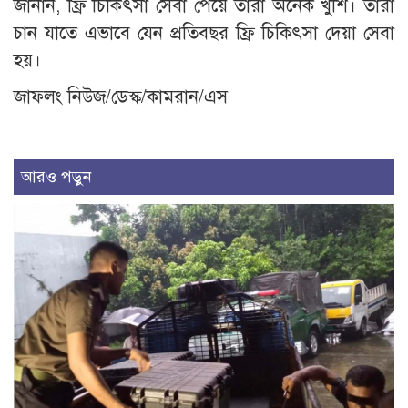
জানান, ফ্রি চিকিৎসা সেবা পেয়ে তারা অনেক খুশি। তারা
চান যাতে এভাবে যেন প্রতিবছর ফ্রি চিকিৎসা দেয়া সেবা
হয়।
জাফলং নিউজ/ডেস্ক/কামরান/এস
আরও পড়ুন