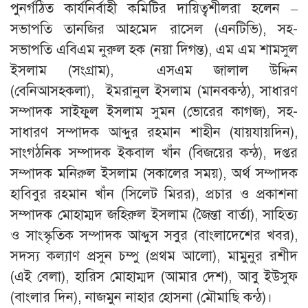
পুনর্গঠিত কার্যনির্বাহী কমিটির দায়িত্বশীলরা হলেন –
সভাপতি তানজির আহমেদ রাসেল (এনটিভি), সহ-
সভাপতি এবিএম নুরুল হক (নয়া দিগন্ত), এম এম শামসুল
ইসলাম (সংগ্রাম), এসএম জালাল উদ্দিন
(বেনিআসহকলা), ইমরানুল ইসলাম (মানবকন্ঠ), সাধারণ
সম্পাদক সাইফুল ইসলাম সুমন (ভোরের কাগজ), সহ-
সাধারণ সম্পাদক আব্দুর রহমান শাহীন (যায়যায়দিন),
সাংগঠনিক সম্পাদক ইকবাল খাঁন (বিজয়ের কন্ঠ), দপ্তর
সম্পাদক মনিরুল ইসলাম (সকালের সময়), অর্থ সম্পাদক
হাবিবুর রহমান খাঁন (সিলেট মিরর), প্রচার ও প্রকাশনা
সম্পাদক মোহাম্মদ জহিরুল ইসলাম (জৈন্তা বার্তা), সাহিত্য
ও সাংস্কৃতিক সম্পাদক আব্দুস সবুর (বাংলাদেশের খবর),
সদস্য কল্যাণ প্রসুন চম্পু (প্রথম আলো), মামুনুর রশীদ
(এই বেলা), হারিস মোহাম্মদ (আমার দেশ), আবু ইউসুফ
(বাংলার দিন), নাজমুন নাহার হোসনা (মৌমাছি কন্ঠ)।