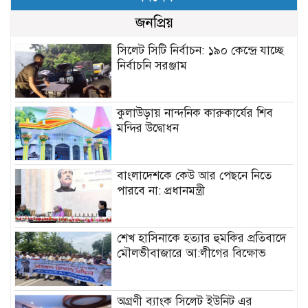
জনপ্রিয়
সিলেট সিটি নির্বাচন: ১৯০ কেন্দ্রে যাচ্ছে
নির্বাচনি সরঞ্জাম
কুলাউড়ায় নান্দনিক কারুকার্যের শিব
মন্দির উদ্বোধন
বাংলাদেশকে কেউ আর পেছনে নিতে
পারবে না: প্রধানমন্ত্রী
শেখ হাসিনাকে হত্যার হুমকির প্রতিবাদে
মৌলভীবাজারে আ:লীগের বিক্ষোভ
অগ্রণী ব্যাংক সিলেট ইউনিট এর