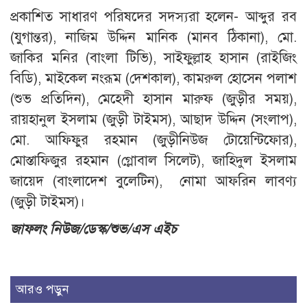
প্রকাশিত সাধারণ পরিষদের সদস্যরা হলেন- আব্দুর রব
(যুগান্তর), নাজিম উদ্দিন মানিক (মানব ঠিকানা), মো.
জাকির মনির (বাংলা টিভি), সাইফুল্লাহ হাসান (রাইজিং
বিডি), মাইকেল নংরূম (দেশকাল), কামরুল হোসেন পলাশ
(শুভ প্রতিদিন), মেহেদী হাসান মারুফ (জুড়ীর সময়),
রায়হানুল ইসলাম (জুড়ী টাইমস), আছাদ উদ্দিন (সংলাপ),
মো. আফিফুর রহমান (জুড়ীনিউজ টোয়েন্টিফোর),
মোস্তাফিজুর রহমান (গ্লোবাল সিলেট), জাহিদুল ইসলাম
জায়েদ (বাংলাদেশ বুলেটিন), নোমা আফরিন লাবণ্য
(জুড়ী টাইমস)।
জাফলং নিউজ/ডেস্ক/শুভ/এস এইচ
আরও পড়ুন