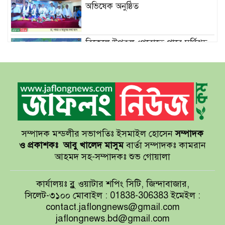
অভিষেক অনুষ্ঠিত
বিকেলে উপকূল পেরোতে পারে ঘূর্ণিঝড়
‘মোখা’
সেন্টমার্টিনের সব হোটেল-মোটেল-
রিসোর্টকে আশ্রয়কেন্দ্র ঘোষণা
সম্পাদক মন্ডলীর সভাপতিঃ ইসমাইল হোসেন
সম্পাদক
বাখমুত পুনরুদ্ধারের দাবি ইউক্রেনের
ও প্রকাশকঃ
আবু খালেদ মাসুম
বার্তা সম্পাদকঃ কামরান
আহমদ সহ-সম্পাদকঃ শুভ গোয়ালা
আয়ারল্যান্ডের রানের পাহাড় টপকে
কার্যালয়ঃ ব্লু ওয়াটার শপিং সিটি, জিন্দাবাজার,
টাইগারদের জয়
সিলেট-৩১০০ মোবাইল : 01838-306383 ইমেইল :
contact.jaflongnews@gmail.com
jaflongnews.bd@gmail.com