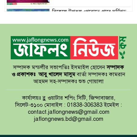
বিকেলে উপকূল পেরোতে পারে ঘূর্ণিঝড়
‘মোখা’
সেন্টমার্টিনের সব হোটেল-মোটেল-
রিসোর্টকে আশ্রয়কেন্দ্র ঘোষণা
সম্পাদক মন্ডলীর সভাপতিঃ ইসমাইল হোসেন
সম্পাদক
বাখমুত পুনরুদ্ধারের দাবি ইউক্রেনের
ও প্রকাশকঃ
আবু খালেদ মাসুম
বার্তা সম্পাদকঃ কামরান
আহমদ সহ-সম্পাদকঃ শুভ গোয়ালা
আয়ারল্যান্ডের রানের পাহাড় টপকে
কার্যালয়ঃ ব্লু ওয়াটার শপিং সিটি, জিন্দাবাজার,
টাইগারদের জয়
সিলেট-৩১০০ মোবাইল : 01838-306383 ইমেইল :
contact.jaflongnews@gmail.com
jaflongnews.bd@gmail.com
সুখবর দিলেন জয়া আহসান