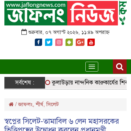
শুক্রবার, ০৭ অগাস্ট ২০২৬, ১১:৪৯ অপরাহ্ন
Toggle
navigation
র্বাচনি সরঞ্জাম
সর্বশেষ :
কুলাউড়ায় নান্দনিক কারুকার্যের শিব মন্দির
/
জাফলং
,
শীর্ষ
,
সিলেট
স্বপ্নের সিলেট-তামাবিল ৬ লেন মহাসরকের
ভিত্তিপ্রস্থের উদ্বোধন করলেন প্রধানমন্ত্রী