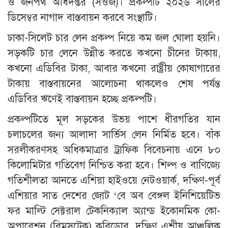
ও জনপথ অধিদপ্তর (সওজ)। প্রকল্পটি ২০২৬ সালের
ডিসেম্বর নাগাদ বাস্তবায়ন করবে সংস্থাটি।
ঢাকা-সিলেট চার লেন প্রকল্প নিয়ে কম জল ঘোলা হয়নি।
সড়কটি চার লেনে উন্নীত করতে কখনো চীনের টাকায়,
কখনো এডিবির টাকা, আবার কখনো রাষ্ট্রীয় কোষাগারের
টাকায় বাস্তবায়নের আলোচনা থাকলেও শেষ পর্যন্ত
এডিবির ঋণেই বাস্তবায়ন হচ্ছে প্রকল্পটি।
প্রকল্পটিতে মূল সড়কের উভয় পাশে ধীরগতির যান
চলাচলের জন্য আলাদা সার্ভিস লেন নির্মিত হবে। বাঁক
সরলীকরণসহ অধিকমাত্রার ট্রাফিক বিবেচনায় এনে ৮০
কিলোমিটার গতিবেগ নিশ্চিত করা হবে। শিল্প ও বাণিজ্যে
গতিশীলতা আনতে এশিয়া হাইওয়ে নেটওয়ার্ক, দক্ষিণ-পূর্ব
এশিয়ার সাত দেশের জোট ‘বে অব বেঙ্গল ইনিশিয়েটিভ
ফর মাল্টি সেক্টরাল টেকনিক্যাল অ্যান্ড ইকোনমিক কো-
অপারেশন (বিমসটেক) করিডোর, দক্ষিণ এশীয় আঞ্চলিক