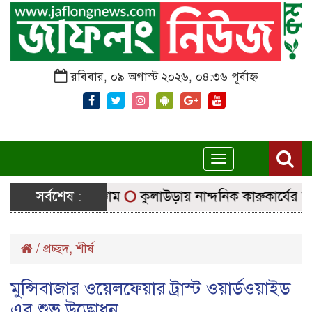
রবিবার, ০৯ অগাস্ট ২০২৬, ০৪:৩৬ পূর্বাহ্ন
Toggle
navigation
ছে নির্বাচনি সরঞ্জাম
সর্বশেষ :
কুলাউড়ায় নান্দনিক কারুকার্যের শিব মন
/
প্রচ্ছদ
,
শীর্ষ
মুন্সিবাজার ওয়েলফেয়ার ট্রাস্ট ওয়ার্ডওয়াইড
এর শুভ উদ্ভোধন