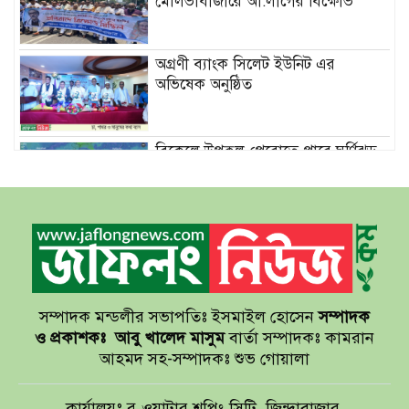
মৌলভীবাজারে আ:লীগের বিক্ষোভ
অগ্রণী ব্যাংক সিলেট ইউনিট এর
অভিষেক অনুষ্ঠিত
বিকেলে উপকূল পেরোতে পারে ঘূর্ণিঝড়
‘মোখা’
সেন্টমার্টিনের সব হোটেল-মোটেল-
রিসোর্টকে আশ্রয়কেন্দ্র ঘোষণা
সম্পাদক মন্ডলীর সভাপতিঃ ইসমাইল হোসেন
সম্পাদক
বাখমুত পুনরুদ্ধারের দাবি ইউক্রেনের
ও প্রকাশকঃ
আবু খালেদ মাসুম
বার্তা সম্পাদকঃ কামরান
আহমদ সহ-সম্পাদকঃ শুভ গোয়ালা
আয়ারল্যান্ডের রানের পাহাড় টপকে
কার্যালয়ঃ ব্লু ওয়াটার শপিং সিটি, জিন্দাবাজার,