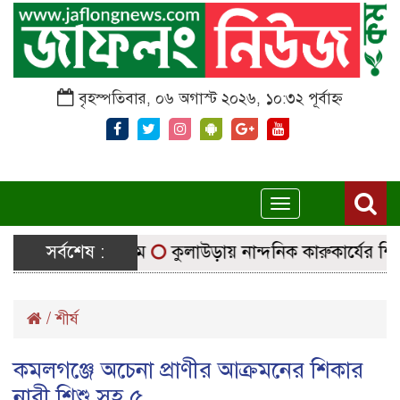
বৃহস্পতিবার, ০৬ অগাস্ট ২০২৬, ১০:৩২ পূর্বাহ্ন
Toggle
navigation
ে নির্বাচনি সরঞ্জাম
সর্বশেষ :
কুলাউড়ায় নান্দনিক কারুকার্যের শিব মন্
/
শীর্ষ
কমলগঞ্জে অচেনা প্রাণীর আক্রমনের শিকার
নারী শিশু সহ ৫