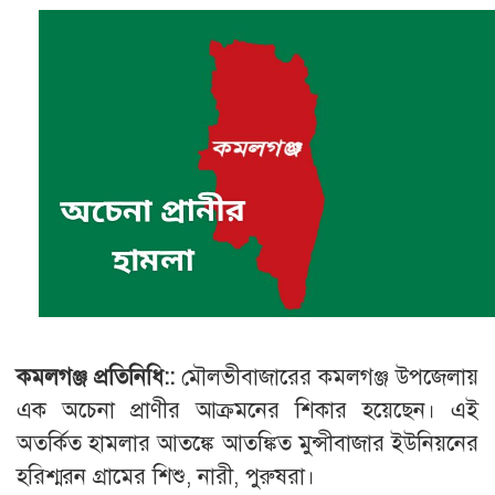
কমলগঞ্জ প্রতিনিধি::
মৌলভীবাজারের কমলগঞ্জ উপজেলায়
এক অচেনা প্রাণীর আক্রমনের শিকার হয়েছেন। এই
অতর্কিত হামলার আতঙ্কে আতঙ্কিত মুন্সীবাজার ইউনিয়নের
হরিশ্মরন গ্রামের শিশু, নারী, পুরুষরা।