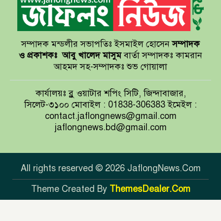
রিসোর্টকে আশ্রয়কেন্দ্র ঘোষণা
সম্পাদক মন্ডলীর সভাপতিঃ ইসমাইল হোসেন
সম্পাদক
বাখমুত পুনরুদ্ধারের দাবি ইউক্রেনের
ও প্রকাশকঃ
আবু খালেদ মাসুম
বার্তা সম্পাদকঃ কামরান
আহমদ সহ-সম্পাদকঃ শুভ গোয়ালা
আয়ারল্যান্ডের রানের পাহাড় টপকে
কার্যালয়ঃ ব্লু ওয়াটার শপিং সিটি, জিন্দাবাজার,
টাইগারদের জয়
সিলেট-৩১০০ মোবাইল : 01838-306383 ইমেইল :
contact.jaflongnews@gmail.com
jaflongnews.bd@gmail.com
সুখবর দিলেন জয়া আহসান
All rights reserved © 2026 JaflongNews.Com
Theme Created By
ThemesDealer.Com