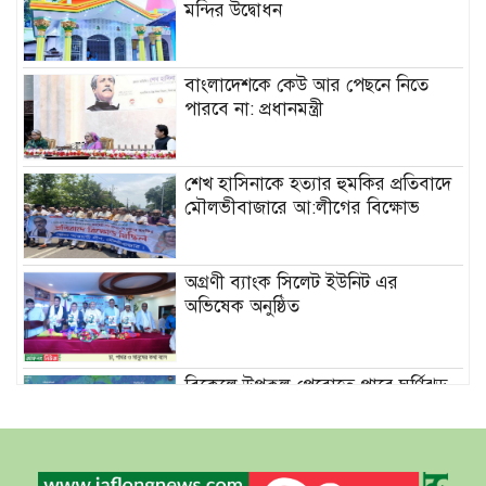
মন্দির উদ্বোধন
বাংলাদেশকে কেউ আর পেছনে নিতে
পারবে না: প্রধানমন্ত্রী
শেখ হাসিনাকে হত্যার হুমকির প্রতিবাদে
মৌলভীবাজারে আ:লীগের বিক্ষোভ
অগ্রণী ব্যাংক সিলেট ইউনিট এর
অভিষেক অনুষ্ঠিত
বিকেলে উপকূল পেরোতে পারে ঘূর্ণিঝড়
‘মোখা’
সেন্টমার্টিনের সব হোটেল-মোটেল-