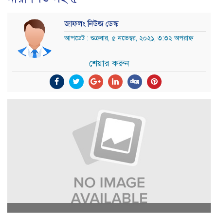
জাফলং নিউজ ডেস্ক
আপডেট : শুক্রবার, ৫ নভেম্বর, ২০২১, ৩:৩২ অপরাহ্ন
শেয়ার করুন