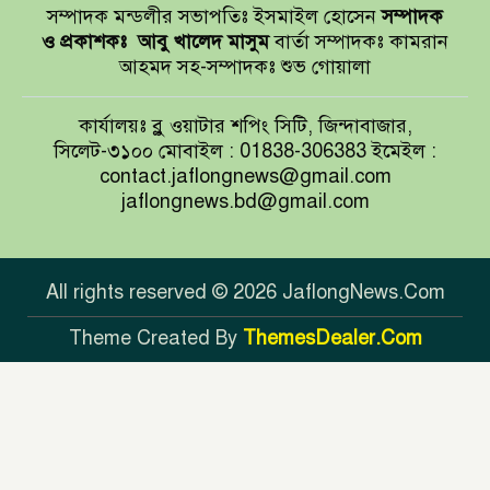
সম্পাদক মন্ডলীর সভাপতিঃ ইসমাইল হোসেন
সম্পাদক
বাখমুত পুনরুদ্ধারের দাবি ইউক্রেনের
ও প্রকাশকঃ
আবু খালেদ মাসুম
বার্তা সম্পাদকঃ কামরান
আহমদ সহ-সম্পাদকঃ শুভ গোয়ালা
আয়ারল্যান্ডের রানের পাহাড় টপকে
কার্যালয়ঃ ব্লু ওয়াটার শপিং সিটি, জিন্দাবাজার,
টাইগারদের জয়
সিলেট-৩১০০ মোবাইল : 01838-306383 ইমেইল :
contact.jaflongnews@gmail.com
jaflongnews.bd@gmail.com
সুখবর দিলেন জয়া আহসান
All rights reserved © 2026 JaflongNews.Com
Theme Created By
ThemesDealer.Com