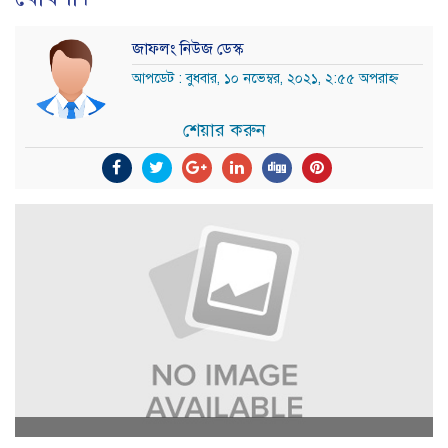
জাফলং নিউজ ডেস্ক
আপডেট : বুধবার, ১০ নভেম্বর, ২০২১, ২:৫৫ অপরাহ্ন
শেয়ার করুন