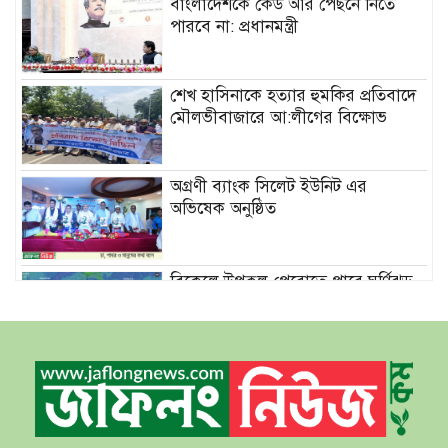
বাংলাদেশকে কেউ আর পেছনে নিতে
পারবে না: প্রধানমন্ত্রী
শেখ হাসিনাকে হত্যার হুমকির প্রতিবাদে
মৌলভীবাজারে আ:লীগের বিক্ষোভ
অগ্রণী ব্যাংক সিলেট ইউনিট এর
অভিষেক অনুষ্ঠিত
বিকেলে উপকূল পেরোতে পারে ঘূর্ণিঝড়
‘মোখা’
সেন্টমার্টিনের সব হোটেল-মোটেল-
রিসোর্টকে আশ্রয়কেন্দ্র ঘোষণা