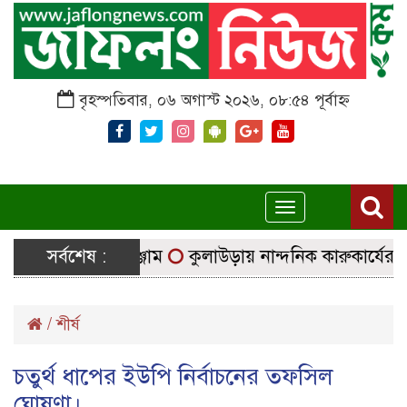
বৃহস্পতিবার, ০৬ অগাস্ট ২০২৬, ০৮:৫৪ পূর্বাহ্ন
Toggle
navigation
চ্ছে নির্বাচনি সরঞ্জাম
সর্বশেষ :
কুলাউড়ায় নান্দনিক কারুকার্যের শিব ম
/
শীর্ষ
চতুর্থ ধাপের ইউপি নির্বাচনের তফসিল
ঘোষণা।