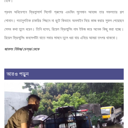
হোক।
প্রথম অধিবেশনে ফ্রিলান্সার্স সিলেট গ্রুপের এডমিন সুলেমান আহমদ তার সফলতার গল্প
শোনান। গতানুগতিক চাকরির পিছনে না ছুটে কিভাবে অনলাইন নিয়ে কাজ করার সুফল পেয়েছেন
সেসব কথা তুলে ধরেন। তিনি বলেন, রিয়েল ফ্রিলান্সিং নাম ইউজ করে অনেক কিছু করা হচ্ছে।
রিয়েল ফ্রিলান্সিং কনসেপ্টটা যাতে সবার সামনে তুলে ধরা যায় এনিয়ে আমরা তৎপর থাকবো।
জাফলং নিউজ/ডেস্ক/কেকে
আরও পড়ুন