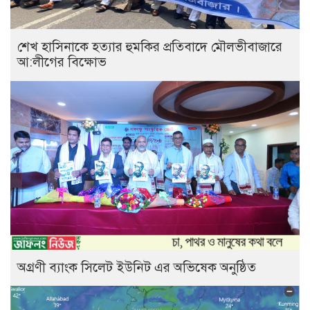
শেখ হাসিনাকে হত্যার হুমকির প্রতিবাদে মৌলভীবাজারে
আ:লীগের বিক্ষোভ
অগ্রণী ব্যাংক সিলেট ইউনিট এর অভিষেক অনুষ্ঠিত