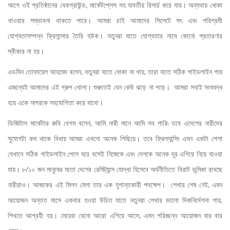
আগে ওই প্রতিষ্ঠানের বেকগ্রাউন্ড, মার্কেটপ্লেস সহ যাবতীয় রিসার্চ করে যায়। অন্যথায় ধোকা
খাওয়ার সম্ভাবনা থাকতে পারে। আমরা চাই আমাদের সিলেটে সৎ এবং পরিশ্রমী
যোগ্যতাসম্পন্ন ফ্রিলান্সার তৈরি হউক। নতুনরা যাতে যোগ্যতার নামে কোনো প্রতারণার
স্বীকার না হয়।
এডমিন তোফায়েল আহমেদ বলেন, নতুনরা যাতে ধোকা না খায়, তারা যাতে সঠিক গাইডলাইন পায়
এজন্যেই আমাদের এই গ্রুপ খোলা। শুরুতেই যেন কেউ ঝড়ে না পড়ে। আমরা সবাই সংঘবদ্ধ
হয়ে একে অপরকে সহযোগিতা করে যাবো।
ডিজিটাল মার্কেটার রুবি বেগম বলেন, আমি নারী মানে আমি সব পারি৷ তবে এদেশের নারীদের
সুযোগটা কম থাকে বিধায় আমরা এখনো অনেক পিছিয়ে। তবে ফ্রিল্যান্সিং এমন একটা পেশা
যেখানে সঠিক গাইডলাইন পেলে ঘরে বসেই নিজেকে এবং দেশকে অনেক দূর এগিয়ে নিয়ে যাওয়া
যায়। ৮/১০ জন মানুষের মতো দেশের রেমিট্যান্স যোদ্ধা হিসেবে অর্থনীতিতে বিরাট ভুমিকা রাখছে
নারীরাও। আজকের এই মিলন মেলা তার এক যুগান্তকারী পদক্ষেপ। শেখার শেষ নেই, এমন
আয়োজন অন্তত মাসে একবার হওয়া উচিত যাতে নতুনরা শেখার ভালো দিকনির্দেশনা পায়,
শিখতে আগ্রহী হয়। মেয়েরা যেনো আরো এগিয়ে আসে, এমন পরিচ্ছন্ন আয়োজন বার বার