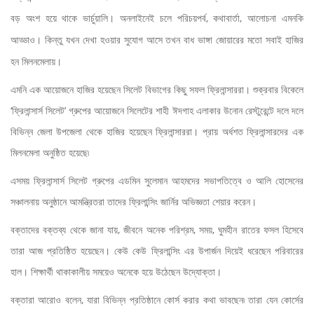
বড় অংশ হয়ে থাকে ভার্চুয়ালি। অনলাইনেই চলে পরিচয়পর্ব, কথাবার্তা, আলোচনা এমনকি
আড্ডাও। কিন্তু যখন দেখা হওয়ার সুযোগ আসে তখন বাধ ভাঙ্গা জোয়ারের মতো সবাই হাজির
হন মিলনমেলায়।
এমনি এক আয়োজনে হাজির হয়েছেন সিলেট বিভাগের কিছু সফল ফ্রিলান্সাররা। শুক্রবার বিকেলে
‘ফ্রিলান্সার্স সিলেট’ গ্রুপের আয়োজনে সিলেটের শাহী ঈদগাহ এলাকার উনোন রেস্টুরেন্টে দলে দলে
বিভিন্ন জেলা উপজেলা থেকে হাজির হয়েছেন ফ্রিলান্সাররা। প্রায় অর্ধশত ফ্রিলান্সারদের এক
মিলনমেলা অনুষ্ঠিত হয়েছে৷
এসময় ফ্রিলান্সার্স সিলেট গ্রুপের এডমিন সুলেমান আহমদের সভাপতিত্বে ও আলি হোসেনের
সঞ্চালনায় অনুষ্ঠানে আমন্ত্রিতরা তাদের ফ্রিলান্সিং জার্নির অভিজ্ঞতা শেয়ার করেন।
বক্তাদের বক্তব্য থেকে জানা যায়, জীবনে অনেক পরিশ্রম, সময়, ঘুমহীন রাতের ফসল হিসেবে
তারা আজ প্রতিষ্ঠিত হয়েছেন। কেউ কেউ ফ্রিলান্সিং এর উপার্জন দিয়েই ধরেছেন পরিবারের
হাল। শিক্ষার্থী থাকাকালীয় সময়েও অনেকে হয়ে উঠেছেন উদ্যোক্তা।
বক্তারা আরোও বলেন, যারা বিভিন্ন প্রতিষ্ঠানে কোর্স করার কথা ভাবছেন৷ তারা যেন কোর্সের