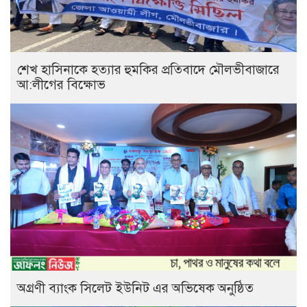
শেখ হাসিনাকে হত্যার হুমকির প্রতিবাদে মৌলভীবাজারে
আ:লীগের বিক্ষোভ
অগ্রণী ব্যাংক সিলেট ইউনিট এর অভিষেক অনুষ্ঠিত