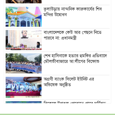
কুলাউড়ায় নান্দনিক কারুকার্যের শিব
মন্দির উদ্বোধন
বাংলাদেশকে কেউ আর পেছনে নিতে
পারবে না: প্রধানমন্ত্রী
শেখ হাসিনাকে হত্যার হুমকির প্রতিবাদে
মৌলভীবাজারে আ:লীগের বিক্ষোভ
অগ্রণী ব্যাংক সিলেট ইউনিট এর
অভিষেক অনুষ্ঠিত
বিকেলে উপকূল পেরোতে পারে ঘূর্ণিঝড়
‘মোখা’