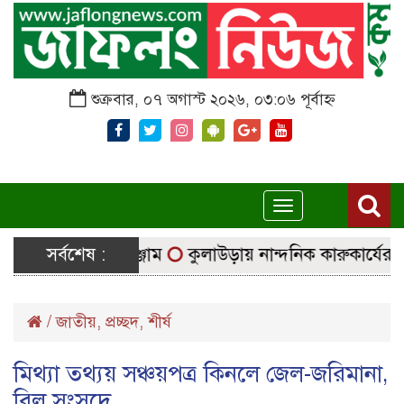
শুক্রবার, ০৭ অগাস্ট ২০২৬, ০৩:০৬ পূর্বাহ্ন
Toggle
navigation
্ছে নির্বাচনি সরঞ্জাম
সর্বশেষ :
কুলাউড়ায় নান্দনিক কারুকার্যের শিব ম
/
জাতীয়
,
প্রচ্ছদ
,
শীর্ষ
মিথ্যা তথ্যয় সঞ্চয়পত্র কিনলে জেল-জরিমানা,
বিল সংসদে