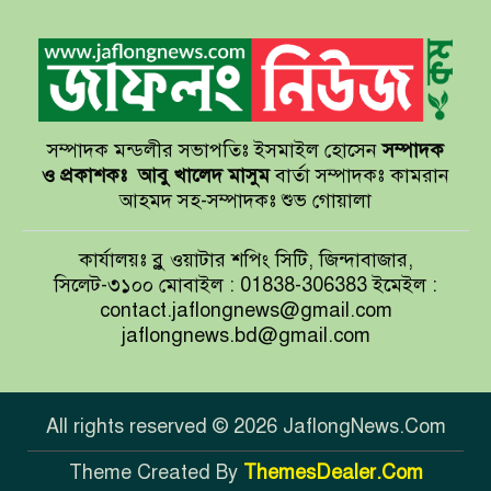
সেন্টমার্টিনের সব হোটেল-মোটেল-
রিসোর্টকে আশ্রয়কেন্দ্র ঘোষণা
সম্পাদক মন্ডলীর সভাপতিঃ ইসমাইল হোসেন
সম্পাদক
বাখমুত পুনরুদ্ধারের দাবি ইউক্রেনের
ও প্রকাশকঃ
আবু খালেদ মাসুম
বার্তা সম্পাদকঃ কামরান
আহমদ সহ-সম্পাদকঃ শুভ গোয়ালা
আয়ারল্যান্ডের রানের পাহাড় টপকে
কার্যালয়ঃ ব্লু ওয়াটার শপিং সিটি, জিন্দাবাজার,
টাইগারদের জয়
সিলেট-৩১০০ মোবাইল : 01838-306383 ইমেইল :
contact.jaflongnews@gmail.com
jaflongnews.bd@gmail.com
সুখবর দিলেন জয়া আহসান
All rights reserved © 2026 JaflongNews.Com
Theme Created By
ThemesDealer.Com