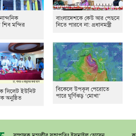
নান্দনিক
বাংলাদেশকে কেউ আর পেছনে
র শিব মন্দির
নিতে পারবে না: প্রধানমন্ত্রী
বিকেলে উপকূল পেরোতে
যাংক সিলেট ইউনিট
পারে ঘূর্ণিঝড় ‘মোখা’
 অনুষ্ঠিত
সম্পাদক মন্ডলীর সভাপতিঃ ইসমাইল হোসেন
কা