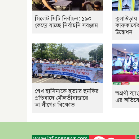
সিলেট সিটি নির্বাচন: ১৯০
কুলাউড়ায় 
কেন্দ্রে যাচ্ছে নির্বাচনি সরঞ্জাম
কারুকার্যে
উদ্বোধন
শেখ হাসিনাকে হত্যার হুমকির
অগ্রণী ব্
প্রতিবাদে মৌলভীবাজারে
এর অভিষেক
আ:লীগের বিক্ষোভ