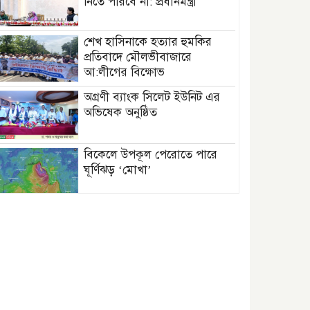
নিতে পারবে না: প্রধানমন্ত্রী
শেখ হাসিনাকে হত্যার হুমকির
প্রতিবাদে মৌলভীবাজারে
আ:লীগের বিক্ষোভ
অগ্রণী ব্যাংক সিলেট ইউনিট এর
অভিষেক অনুষ্ঠিত
বিকেলে উপকূল পেরোতে পারে
ঘূর্ণিঝড় ‘মোখা’
সেন্টমার্টিনের সব হোটেল-মোটেল-
রিসোর্টকে আশ্রয়কেন্দ্র ঘোষণা
বাখমুত পুনরুদ্ধারের দাবি
ইউক্রেনের