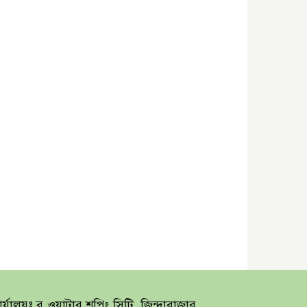
র্যালয়ঃ ব্লু ওয়াটার শপিং সিটি, জিন্দাবাজার,