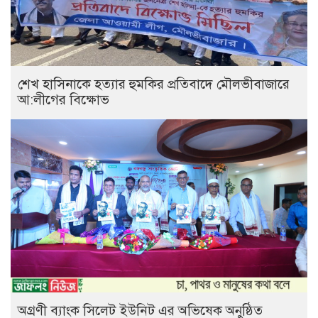
শেখ হাসিনাকে হত্যার হুমকির প্রতিবাদে মৌলভীবাজারে
আ:লীগের বিক্ষোভ
অগ্রণী ব্যাংক সিলেট ইউনিট এর অভিষেক অনুষ্ঠিত