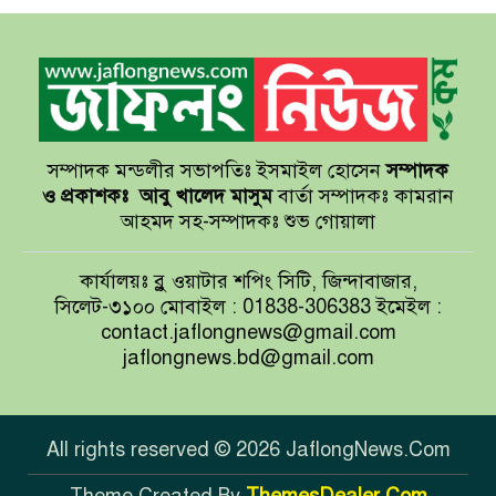
সেন্টমার্টিনের সব হোটেল-মোটেল-
রিসোর্টকে আশ্রয়কেন্দ্র ঘোষণা
সম্পাদক মন্ডলীর সভাপতিঃ ইসমাইল হোসেন
সম্পাদক
বাখমুত পুনরুদ্ধারের দাবি ইউক্রেনের
ও প্রকাশকঃ
আবু খালেদ মাসুম
বার্তা সম্পাদকঃ কামরান
আহমদ সহ-সম্পাদকঃ শুভ গোয়ালা
আয়ারল্যান্ডের রানের পাহাড় টপকে
কার্যালয়ঃ ব্লু ওয়াটার শপিং সিটি, জিন্দাবাজার,
টাইগারদের জয়
সিলেট-৩১০০ মোবাইল : 01838-306383 ইমেইল :
contact.jaflongnews@gmail.com
jaflongnews.bd@gmail.com
সুখবর দিলেন জয়া আহসান
All rights reserved © 2026 JaflongNews.Com
Theme Created By
ThemesDealer.Com