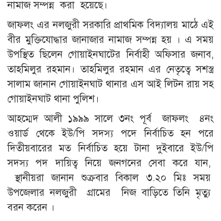
নামাজ সম্পন্ন করা হয়েছে।
জাফলং এর নলজুরী সরকারি প্রাথমিক বিদ্যালয় মাঠে এই
বীর মুক্তিযোদ্ধার জানাজার নামাজ সম্পন্ন হয় । এ সময়
উপস্থিত ছিলেন গোয়াইনঘাটের নির্বাহী অফিসার জনাব,
তাহমিলুর রহমান। তাহমিলুর রহমান এর নেতৃত্বে সশস্ত্র
সালাম জানান গোয়াইনঘাট থানার এস আই লিটন রায় সহ
গোয়াইনঘাট থানা পুলিশ।
আহম্মেদ আলী ১৯৯৯ সালে ৩নং পূর্ব জাফলং ৪নং
ওয়ার্ড থেকে ইউ/পি সদস্য পদে নির্বাচিত হন পরে
দিতীয়বারের মত নির্বাচিত হয়ে টানা দুইবারে ইউ/পি
সদস্য পদ দায়িত্ব নিয়ে জনগনের সেবা করে যান,
স্থানীয়রা জানান শুক্রবার বিকাল ৩.২০ মিঃ সময়
উপজেলার নলজুরী গ্রামের নিজ বাড়িতে তিনি মৃত্যু
বরন করেন ।