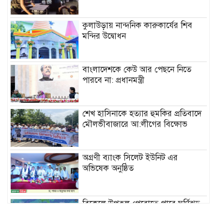
কুলাউড়ায় নান্দনিক কারুকার্যের শিব
মন্দির উদ্বোধন
বাংলাদেশকে কেউ আর পেছনে নিতে
পারবে না: প্রধানমন্ত্রী
শেখ হাসিনাকে হত্যার হুমকির প্রতিবাদে
মৌলভীবাজারে আ:লীগের বিক্ষোভ
অগ্রণী ব্যাংক সিলেট ইউনিট এর
অভিষেক অনুষ্ঠিত
বিকেলে উপকূল পেরোতে পারে ঘূর্ণিঝড়
‘মোখা’