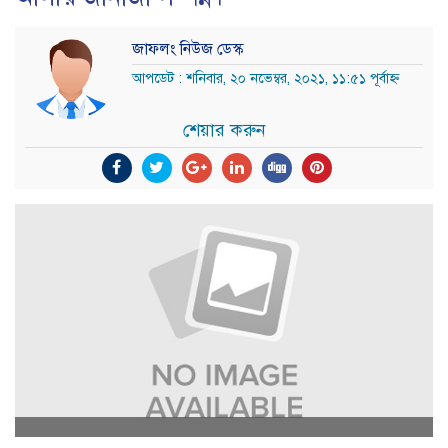
জাফলং নিউজ ডেস্ক
আপডেট : শনিবার, ২০ নভেম্বর, ২০২১, ১১:৫১ পূর্বাহ্ন
শেয়ার করুন