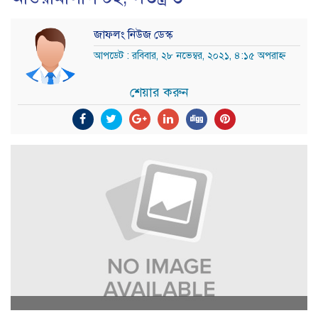
জাফলং নিউজ ডেস্ক
আপডেট : রবিবার, ২৮ নভেম্বর, ২০২১, ৪:১৫ অপরাহ্ন
শেয়ার করুন