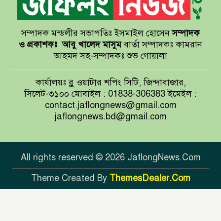
সম্পাদক মন্ডলীর সভাপতিঃ ইসমাইল হোসেন
সম্পাদক
বাখমুত পুনরুদ্ধারের দাবি ইউক্রেনের
ও প্রকাশকঃ
আবু খালেদ মাসুম
বার্তা সম্পাদকঃ কামরান
আহমদ সহ-সম্পাদকঃ শুভ গোয়ালা
আয়ারল্যান্ডের রানের পাহাড় টপকে
কার্যালয়ঃ ব্লু ওয়াটার শপিং সিটি, জিন্দাবাজার,
টাইগারদের জয়
সিলেট-৩১০০ মোবাইল : 01838-306383 ইমেইল :
contact.jaflongnews@gmail.com
jaflongnews.bd@gmail.com
সুখবর দিলেন জয়া আহসান
All rights reserved © 2026 JaflongNews.Com
Theme Created By
ThemesDealer.Com