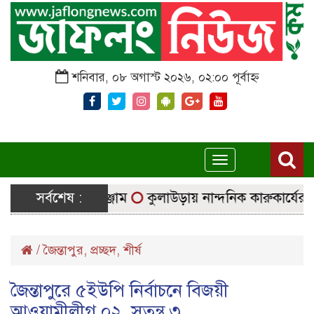
শনিবার, ০৮ অগাস্ট ২০২৬, ০২:০০ পূর্বাহ্ন
Toggle
navigation
চ্ছে নির্বাচনি সরঞ্জাম
সর্বশেষ :
কুলাউড়ায় নান্দনিক কারুকার্যের শিব ম
/
জৈন্তাপুর
,
প্রচ্ছদ
,
শীর্ষ
জৈন্তাপুরে ৫ইউপি নির্বাচনে বিজয়ী
আওয়ামীলীগ ০২, সতন্ত্র ৩