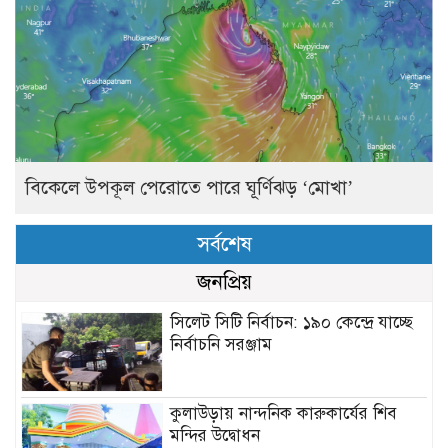
বিকেলে উপকূল পেরোতে পারে ঘূর্ণিঝড় ‘মোখা’
সর্বশেষ
জনপ্রিয়
সিলেট সিটি নির্বাচন: ১৯০ কেন্দ্রে যাচ্ছে
নির্বাচনি সরঞ্জাম
কুলাউড়ায় নান্দনিক কারুকার্যের শিব
মন্দির উদ্বোধন