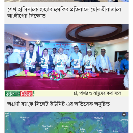
শেখ হাসিনাকে হত্যার হুমকির প্রতিবাদে মৌলভীবাজারে
আ:লীগের বিক্ষোভ
অগ্রণী ব্যাংক সিলেট ইউনিট এর অভিষেক অনুষ্ঠিত