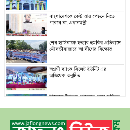
বাংলাদেশকে কেউ আর পেছনে নিতে
পারবে না: প্রধানমন্ত্রী
শেখ হাসিনাকে হত্যার হুমকির প্রতিবাদে
মৌলভীবাজারে আ:লীগের বিক্ষোভ
অগ্রণী ব্যাংক সিলেট ইউনিট এর
অভিষেক অনুষ্ঠিত
বিকেলে উপকূল পেরোতে পারে ঘূর্ণিঝড়
‘মোখা’
সেন্টমার্টিনের সব হোটেল-মোটেল-
রিসোর্টকে আশ্রয়কেন্দ্র ঘোষণা