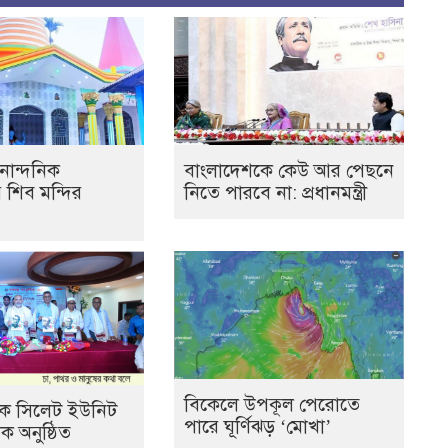
নান্দনিক
বাংলাদেশকে কেউ আর পেছনে
র শিব মন্দির
নিতে পারবে না: প্রধানমন্ত্রী
বিকেলে উপকূল পেরোতে
যাংক সিলেট ইউনিট
পারে ঘূর্ণিঝড় ‘মোখা’
 অনুষ্ঠিত