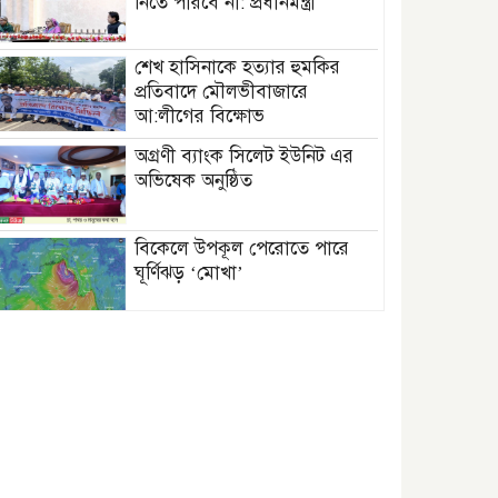
নিতে পারবে না: প্রধানমন্ত্রী
শেখ হাসিনাকে হত্যার হুমকির
প্রতিবাদে মৌলভীবাজারে
আ:লীগের বিক্ষোভ
অগ্রণী ব্যাংক সিলেট ইউনিট এর
অভিষেক অনুষ্ঠিত
বিকেলে উপকূল পেরোতে পারে
ঘূর্ণিঝড় ‘মোখা’
সেন্টমার্টিনের সব হোটেল-মোটেল-
রিসোর্টকে আশ্রয়কেন্দ্র ঘোষণা
বাখমুত পুনরুদ্ধারের দাবি
ইউক্রেনের