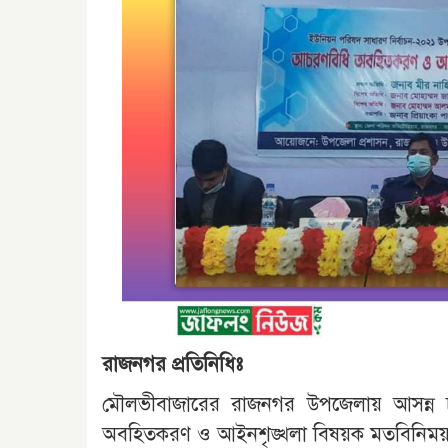
রাজনগর প্রতিনিধিঃ
মৌলভীবাজারের রাজনগর উপজেলায় আসন্ন চত
অবহিতকরণ ও আইনশৃঙ্খলা বিষয়ক মতবিনিময় স