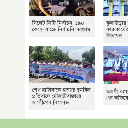
সিলেট সিটি নির্বাচন: ১৯০
কুলাউড়ায় 
কেন্দ্রে যাচ্ছে নির্বাচনি সরঞ্জাম
কারুকার্যে
উদ্বোধন
শেখ হাসিনাকে হত্যার হুমকির
অগ্রণী ব্
প্রতিবাদে মৌলভীবাজারে
এর অভিষেক
আ:লীগের বিক্ষোভ