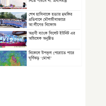
নিতে পারবে না: প্রধানমন্ত্রী
শেখ হাসিনাকে হত্যার হুমকির
প্রতিবাদে মৌলভীবাজারে
আ:লীগের বিক্ষোভ
অগ্রণী ব্যাংক সিলেট ইউনিট এর
অভিষেক অনুষ্ঠিত
বিকেলে উপকূল পেরোতে পারে
ঘূর্ণিঝড় ‘মোখা’
সেন্টমার্টিনের সব হোটেল-মোটেল-
রিসোর্টকে আশ্রয়কেন্দ্র ঘোষণা
বাখমুত পুনরুদ্ধারের দাবি
ইউক্রেনের