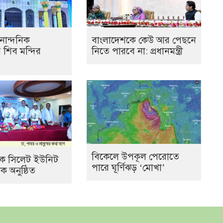
নান্দনিক
বাংলাদেশকে কেউ আর পেছনে
র শিব মন্দির
নিতে পারবে না: প্রধানমন্ত্রী
বিকেলে উপকূল পেরোতে
যাংক সিলেট ইউনিট
পারে ঘূর্ণিঝড় ‘মোখা’
 অনুষ্ঠিত