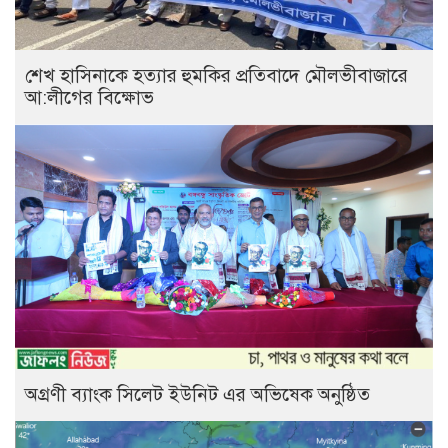
শেখ হাসিনাকে হত্যার হুমকির প্রতিবাদে মৌলভীবাজারে
আ:লীগের বিক্ষোভ
অগ্রণী ব্যাংক সিলেট ইউনিট এর অভিষেক অনুষ্ঠিত