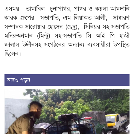
এসময়, তামাবিল চুনাপাথর, পাথর ও কয়লা আমদানি
কারক গ্রুপের সভাপতি, এম লিয়াকত আলী, সাধারণ
সম্পাদক সারোয়ার হোসেন (ছেদু), সিনিয়র সহ-সভাপতি
মনিরুজ্জামান (মিন্টু) সহ-সভাপতি সি আই পি হাজী
জালাল উদ্দীনসহ সংগঠনের অন্যান্য ব্যবসায়ীরা উপস্থিত
ছিলেন।
আরও পড়ুন