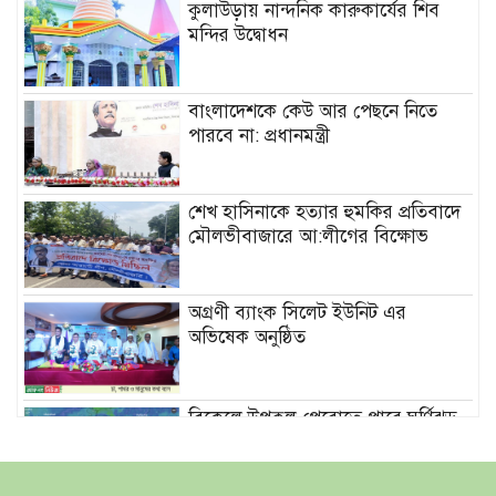
কুলাউড়ায় নান্দনিক কারুকার্যের শিব
মন্দির উদ্বোধন
বাংলাদেশকে কেউ আর পেছনে নিতে
পারবে না: প্রধানমন্ত্রী
শেখ হাসিনাকে হত্যার হুমকির প্রতিবাদে
মৌলভীবাজারে আ:লীগের বিক্ষোভ
অগ্রণী ব্যাংক সিলেট ইউনিট এর
অভিষেক অনুষ্ঠিত
বিকেলে উপকূল পেরোতে পারে ঘূর্ণিঝড়
‘মোখা’