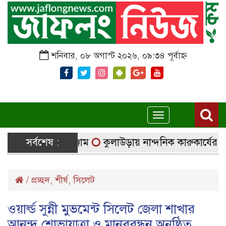
শনিবার, ০৮ অগাস্ট ২০২৬, ০৯:৩৪ পূর্বাহ্ন
Toggle
navigation
ছে নির্বাচনি সরঞ্জাম
সর্বশেষ :
কুলাউড়ায় নান্দনিক কারুকার্যের শিব মন
/
প্রচ্ছদ
,
শীর্ষ
,
সিলেট
ওয়ার্ল্ড সুন্নী মুভমেন্ট সিলেট জেলা শাখার
আনন্দ শোভাযাত্রা ও মানববন্ধন অনুষ্ঠিত