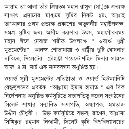
আল্লাহ তা’আলা তাঁর প্রিয়তম মহান রাসুল (সা.)কে প্রত্যক্ষ
সাক্ষাৎ প্রদানের মাধ্যমে সৃষ্টির নিকট স্বয়ং আল্লাহ
তা’আলার প্রথম প্রত্যক্ষ প্রকাশের অতুলনীয় মহাউপলক্ষ,
সমগ্র সৃষ্টির জন্য অসীম করুণার উৎস, মহাগৌরবময়
মহান ঈদে মেরাজ শরীফ উপলক্ষে ” ওয়ার্ল্ড সুন্নী
মুভমেন্টের” আনন্দ শোভাযাত্রা ও রাষ্ট্রীয় ছুটি ঘোষনার
দাবিতে, সিলেটের চৌহাট্টা পয়েন্টে,শহিদ মিনার প্রাঙ্গনে
আজ ৪ ঠা মার্চ এক মানববন্ধন অনুষ্ঠিত হয়।
ওয়ার্ল্ড সুন্নী মুভমেন্টের প্রতিষ্ঠাতা ও ওয়ার্ল্ড হিউম্যানিটি
রেভুলুশনের প্রবর্তক, “আল্লামা ইমাম হায়াত ” এর দিক
নির্দেশনায় অনুষ্ঠিত কর্মসূচিতে সভাপতিত্ব করেন সংগঠনের
সিলেট শাখার সন্মানিত সভাপতি, অধ্যাপক. মমতাজ
উদ্দীন চৌধুরী । উক্ত কর্মসূচিতে বক্তব্য রাখেন, আল্লামা
সিদ্দিকুর রহমান নিজামী, সিলেট কৃষি বিশ্ববিদ্যালয়ের