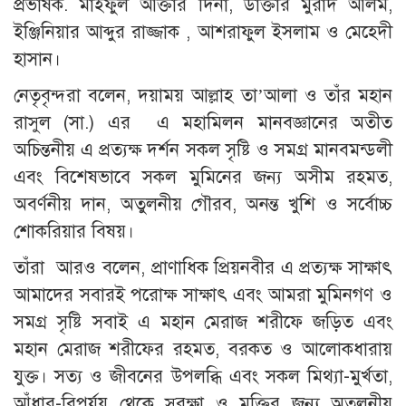
প্রভাষক. মাইফুল আক্তার দিনা, ডাক্তার মুরাদ আলম,
ইঞ্জিনিয়ার আব্দুর রাজ্জাক , আশরাফুল ইসলাম ও মেহেদী
হাসান।
নেতৃবৃন্দরা বলেন, দয়াময় আল্লাহ তা’আলা ও তাঁর মহান
রাসুল (সা.) এর এ মহামিলন মানবজ্ঞানের অতীত
অচিন্তনীয় এ প্রত্যক্ষ দর্শন সকল সৃষ্টি ও সমগ্র মানবমন্ডলী
এবং বিশেষভাবে সকল মুমিনের জন্য অসীম রহমত,
অবর্ণনীয় দান, অতুলনীয় গৌরব, অনন্ত খুশি ও সর্বোচ্চ
শোকরিয়ার বিষয়।
তাঁরা আরও বলেন, প্রাণাধিক প্রিয়নবীর এ প্রত্যক্ষ সাক্ষাৎ
আমাদের সবারই পরোক্ষ সাক্ষাৎ এবং আমরা মুমিনগণ ও
সমগ্র সৃষ্টি সবাই এ মহান মেরাজ শরীফে জড়িত এবং
মহান মেরাজ শরীফের রহমত, বরকত ও আলোকধারায়
যুক্ত। সত্য ও জীবনের উপলব্ধি এবং সকল মিথ্যা-মুর্খতা,
আঁধার-বিপর্যয় থেকে সুরক্ষা ও মুক্তির জন্য অতুলনীয়