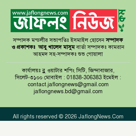
সেন্টমার্টিনের সব হোটেল-মোটেল-
রিসোর্টকে আশ্রয়কেন্দ্র ঘোষণা
সম্পাদক মন্ডলীর সভাপতিঃ ইসমাইল হোসেন
সম্পাদক
বাখমুত পুনরুদ্ধারের দাবি ইউক্রেনের
ও প্রকাশকঃ
আবু খালেদ মাসুম
বার্তা সম্পাদকঃ কামরান
আহমদ সহ-সম্পাদকঃ শুভ গোয়ালা
আয়ারল্যান্ডের রানের পাহাড় টপকে
কার্যালয়ঃ ব্লু ওয়াটার শপিং সিটি, জিন্দাবাজার,
টাইগারদের জয়
সিলেট-৩১০০ মোবাইল : 01838-306383 ইমেইল :
contact.jaflongnews@gmail.com
jaflongnews.bd@gmail.com
সুখবর দিলেন জয়া আহসান
All rights reserved © 2026 JaflongNews.Com
Theme Created By
ThemesDealer.Com