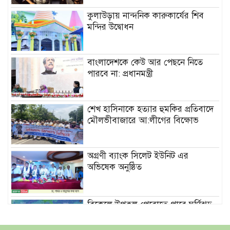
কুলাউড়ায় নান্দনিক কারুকার্যের শিব
মন্দির উদ্বোধন
বাংলাদেশকে কেউ আর পেছনে নিতে
পারবে না: প্রধানমন্ত্রী
শেখ হাসিনাকে হত্যার হুমকির প্রতিবাদে
মৌলভীবাজারে আ:লীগের বিক্ষোভ
অগ্রণী ব্যাংক সিলেট ইউনিট এর
অভিষেক অনুষ্ঠিত
বিকেলে উপকূল পেরোতে পারে ঘূর্ণিঝড়
‘মোখা’