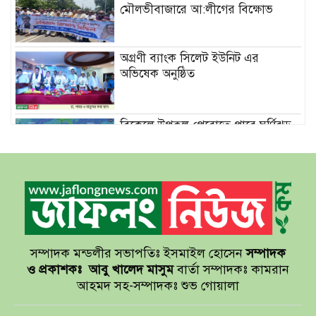
মৌলভীবাজারে আ:লীগের বিক্ষোভ
অগ্রণী ব্যাংক সিলেট ইউনিট এর
অভিষেক অনুষ্ঠিত
বিকেলে উপকূল পেরোতে পারে ঘূর্ণিঝড়
‘মোখা’
সেন্টমার্টিনের সব হোটেল-মোটেল-
রিসোর্টকে আশ্রয়কেন্দ্র ঘোষণা
সম্পাদক মন্ডলীর সভাপতিঃ ইসমাইল হোসেন
সম্পাদক
বাখমুত পুনরুদ্ধারের দাবি ইউক্রেনের
ও প্রকাশকঃ
আবু খালেদ মাসুম
বার্তা সম্পাদকঃ কামরান
আহমদ সহ-সম্পাদকঃ শুভ গোয়ালা