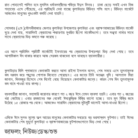
রাত পোহালেই পালিত হবে মুসলিম ধর্মাবলম্বীদের পবিত্র ঈদুল ফিতর। ঢাকা ছেড়ে সবাই এখন নিজ
গন্তব্যে এসে পৌঁছেছে, এর প্রতিছবি দেখা যাচ্ছে কুলাউড়ার বিভিন্ন শপিং মলে। বিভিন্ন মার্কেটে
আজকেও মানুষের খুবএকটা কমতি দেখা যায়নি।
সোমবার (২মে )মৌলভীবাজার জেলার কুলাউড়া উপজেলার কুলাউড়া এবং ব্রাক্ষণবাজারের বিভিন্ন মার্কেট
ঘুরে দেখা যায়, সারাদিনই ক্রেতাদের পদচারণায় মুখরিত ছিলো মার্কেটগুলো। তবে সন্ধ্যা নামার সাথে
সাথে ক্রেতাদের ভিড় কমতে শুরু করেছে।
এর আগে প্রতিদিন প্রতিটি মার্কেটেই ইফতারের পর ক্রেতাদের উপচেপড়া ভিড় দেখা গেছে। তবে
আগামিকাল ঈদ থাকার কারনে আজ সেরকম থাকবেনা বলে ভাবছেন ব্যাবসায়ীরা।
কুলাউড়ার মিলি প্লাজাতে কেনাকাটা করতে আসা রাইসা ইসলাম বলেন, শেষ সময়ে এসে তুলনামূলক
কম দরদাম করে পছন্দের পোশাক কিনেতে পেরেছেন। এর জন্যে তিনি অতন্ত্য খুসি। আলতাফ মিয়া
জানান, দিনমজুর হিসেবে শেষ দিনেই বেছে নিয়েছেন কেনাকাটার জন্যে। কারন শেষ দিন তুলনামূলক
কম দামে পাওয়া যায় কাপড়।
ব্যবসায়ীরা জানান, মহামারি করোনার কারণে গত ২ বছর ঈদে তেমন ব্যবসা হয়নি। এবার গত ২ বছরের
খরা কেটেছে। এবার রমজানের শুরু থেকেই ঈদকেন্দ্রিক বিক্রি ভালো হচ্ছে। তবে মূল বিক্রি জমে
উঠেছে ১৫ রোজার পর থেকে। আজকেও সারাদিন ক্রেতাদের মুটামুটি ভালোই আসা-যাওয়া ছিলো।
এদিকে ঈদে সুলভ মূল্যে অল্প আয়ের মানুষের কেনাকাটার সবচেয়ে বড় ভরসাস্থল ফুটপাত। তাই ঈদের
কেনাকাটায় শেষ মুহূর্তে কুলাউড়া ও ব্রাক্ষণবাজারের ফুটপাতগুলোতে ভিড় দেখা গেছে
।
জাফলং নিউজ/ডেস্ক/শুভ