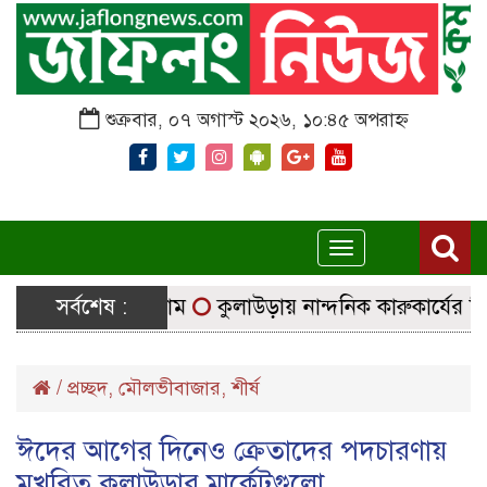
শুক্রবার, ০৭ অগাস্ট ২০২৬, ১০:৪৫ অপরাহ্ন
Toggle
navigation
ছে নির্বাচনি সরঞ্জাম
সর্বশেষ :
কুলাউড়ায় নান্দনিক কারুকার্যের শিব মন
/
প্রচ্ছদ
,
মৌলভীবাজার
,
শীর্ষ
ঈদের আগের দিনেও ক্রেতাদের পদচারণায়
মুখরিত কুলাউড়ার মার্কেটগুলো