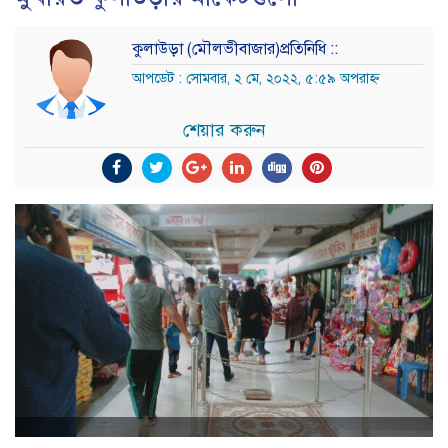
কুলাউড়া (মৌলভীবাজার)প্রতিনিধি ::
আপডেট : সোমবার, ২ মে, ২০২২, ৫:৫৯ অপরাহ্ন
শেয়ার করুন