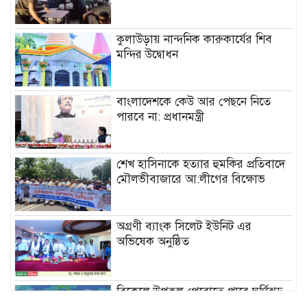
কুলাউড়ায় নান্দনিক কারুকার্যের শিব
মন্দির উদ্বোধন
বাংলাদেশকে কেউ আর পেছনে নিতে
পারবে না: প্রধানমন্ত্রী
শেখ হাসিনাকে হত্যার হুমকির প্রতিবাদে
মৌলভীবাজারে আ:লীগের বিক্ষোভ
অগ্রণী ব্যাংক সিলেট ইউনিট এর
অভিষেক অনুষ্ঠিত
বিকেলে উপকূল পেরোতে পারে ঘূর্ণিঝড়
‘মোখা’