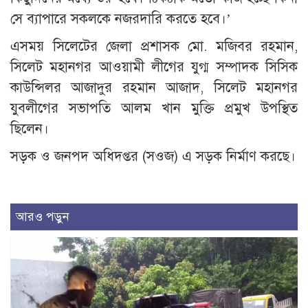
সে ব্যাপারে সকলকে নজরদারি করতে হবে।’
এসময় সিলেটের জেলা প্রশাসক মো. মজিবর রহমান,
সিলেট মহানগর আওয়ামী লীগের যুগ্ম সম্পাদক সিসিক
কাউন্সিলর আজাদুর রহমান আজাদ, সিলেট মহানগর
যুবলীগের সভাপতি আলম খান মুক্তি প্রমুখ উপস্থিত
ছিলেন।
সড়ক ও জনপদ অধিদপ্তর (সওজ) এ সড়ক নির্মাণ করছে।
আরও পড়ুন