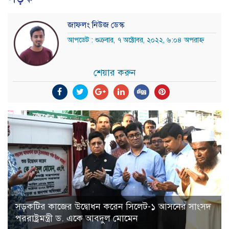
জাফলং নিউজ ডেস্ক
আপডেট : শুক্রবার, ৭ অক্টোবর, ২০২২, ৬:০৪ অপরাহ্ন
শেয়ার করুন
সড়কটির কাজের উদ্বোধন করেন সিলেট-১ আসনের সাংসদ
পররাষ্ট্রমন্ত্রী ড. একে আবদুল মোমেন