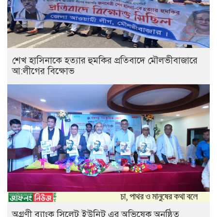
শেখ হাসিনাকে হত্যার হুমকির প্রতিবাদে মৌলভীবাজারে
আ:লীগের বিক্ষোভ
অগ্রণী ব্যাংক সিলেট ইউনিট এর অভিষেক অনুষ্ঠিত