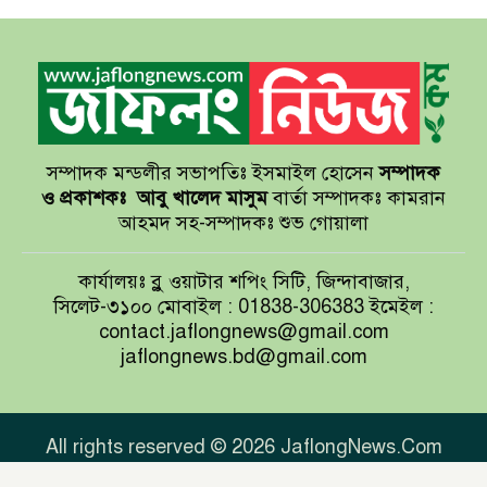
সেন্টমার্টিনের সব হোটেল-মোটেল-
রিসোর্টকে আশ্রয়কেন্দ্র ঘোষণা
সম্পাদক মন্ডলীর সভাপতিঃ ইসমাইল হোসেন
সম্পাদক
বাখমুত পুনরুদ্ধারের দাবি ইউক্রেনের
ও প্রকাশকঃ
আবু খালেদ মাসুম
বার্তা সম্পাদকঃ কামরান
আহমদ সহ-সম্পাদকঃ শুভ গোয়ালা
আয়ারল্যান্ডের রানের পাহাড় টপকে
কার্যালয়ঃ ব্লু ওয়াটার শপিং সিটি, জিন্দাবাজার,
টাইগারদের জয়
সিলেট-৩১০০ মোবাইল : 01838-306383 ইমেইল :
contact.jaflongnews@gmail.com
jaflongnews.bd@gmail.com
সুখবর দিলেন জয়া আহসান
All rights reserved © 2026 JaflongNews.Com