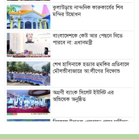
কুলাউড়ায় নান্দনিক কারুকার্যের শিব
মন্দির উদ্বোধন
বাংলাদেশকে কেউ আর পেছনে নিতে
পারবে না: প্রধানমন্ত্রী
শেখ হাসিনাকে হত্যার হুমকির প্রতিবাদে
মৌলভীবাজারে আ:লীগের বিক্ষোভ
অগ্রণী ব্যাংক সিলেট ইউনিট এর
অভিষেক অনুষ্ঠিত
বিকেলে উপকূল পেরোতে পারে ঘূর্ণিঝড়
‘মোখা’