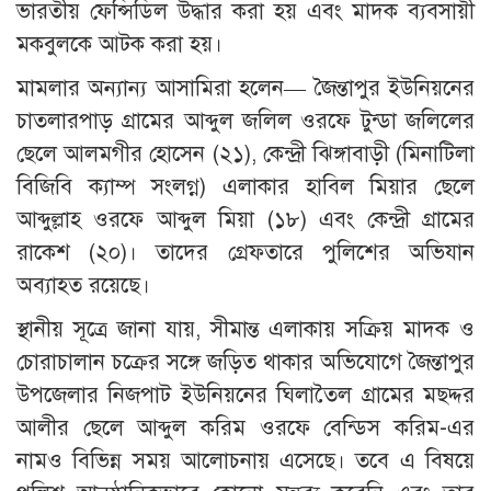
ভারতীয় ফেন্সিডিল উদ্ধার করা হয় এবং মাদক ব্যবসায়ী
মকবুলকে আটক করা হয়।
মামলার অন্যান্য আসামিরা হলেন— জৈন্তাপুর ইউনিয়নের
চাতলারপাড় গ্রামের আব্দুল জলিল ওরফে টুন্ডা জলিলের
ছেলে আলমগীর হোসেন (২১), কেন্দ্রী ঝিঙ্গাবাড়ী (মিনাটিলা
বিজিবি ক্যাম্প সংলগ্ন) এলাকার হাবিল মিয়ার ছেলে
আব্দুল্লাহ ওরফে আব্দুল মিয়া (১৮) এবং কেন্দ্রী গ্রামের
রাকেশ (২০)। তাদের গ্রেফতারে পুলিশের অভিযান
অব্যাহত রয়েছে।
স্থানীয় সূত্রে জানা যায়, সীমান্ত এলাকায় সক্রিয় মাদক ও
চোরাচালান চক্রের সঙ্গে জড়িত থাকার অভিযোগে জৈন্তাপুর
উপজেলার নিজপাট ইউনিয়নের ঘিলাতৈল গ্রামের মছদ্দর
আলীর ছেলে আব্দুল করিম ওরফে বেন্ডিস করিম-এর
নামও বিভিন্ন সময় আলোচনায় এসেছে। তবে এ বিষয়ে