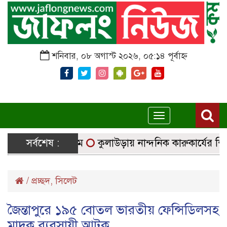
শনিবার, ০৮ অগাস্ট ২০২৬, ০৫:১৪ পূর্বাহ্ন
Toggle
navigation
ে নির্বাচনি সরঞ্জাম
সর্বশেষ :
কুলাউড়ায় নান্দনিক কারুকার্যের শিব মন্
/
প্রচ্ছদ
,
সিলেট
জৈন্তাপুরে ১৯৫ বোতল ভারতীয় ফেন্সিডিলসহ
মাদক ব্যবসায়ী আটক