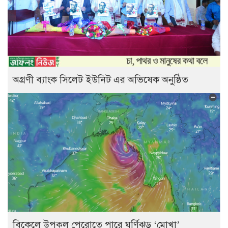
অগ্রণী ব্যাংক সিলেট ইউনিট এর অভিষেক অনুষ্ঠিত
বিকেলে উপকূল পেরোতে পারে ঘূর্ণিঝড় ‘মোখা’