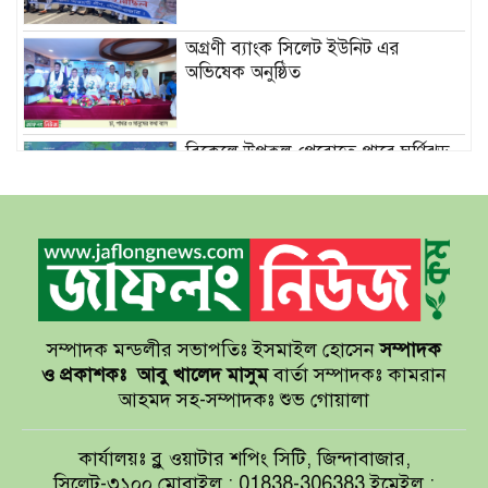
অগ্রণী ব্যাংক সিলেট ইউনিট এর
অভিষেক অনুষ্ঠিত
বিকেলে উপকূল পেরোতে পারে ঘূর্ণিঝড়
‘মোখা’
সেন্টমার্টিনের সব হোটেল-মোটেল-
রিসোর্টকে আশ্রয়কেন্দ্র ঘোষণা
সম্পাদক মন্ডলীর সভাপতিঃ ইসমাইল হোসেন
সম্পাদক
বাখমুত পুনরুদ্ধারের দাবি ইউক্রেনের
ও প্রকাশকঃ
আবু খালেদ মাসুম
বার্তা সম্পাদকঃ কামরান
আহমদ সহ-সম্পাদকঃ শুভ গোয়ালা
আয়ারল্যান্ডের রানের পাহাড় টপকে
কার্যালয়ঃ ব্লু ওয়াটার শপিং সিটি, জিন্দাবাজার,
টাইগারদের জয়
সিলেট-৩১০০ মোবাইল : 01838-306383 ইমেইল :