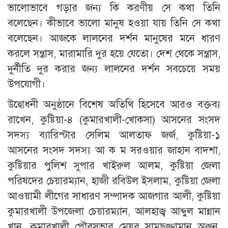
ভালোভাবে গড়ার জন্য কি করণীয় সে কথা তিনি
বলেছেন। কীভাবে ভালো মানুষ হওয়া যায় তিনি সে কথা
বলেছেন। আজকে লালনের দর্শন মানুষের মনে ধারণ
করলে সন্ত্রাস, মারামারি দুর হয়ে যেতো। দেশ থেকে সন্ত্রাস,
দুর্নীতি দুর করার জন্য লালনের দর্শন সবচেয়ে সময়
উপযোগী।
উদ্বোধনী অনুষ্ঠানে বিশেষ অতিথি হিসেবে আরও বক্তব্য
রাখেন, কুষ্টিয়া-৪ (কুমারখালী-খোকসা) আসনের সংসদ
সদস্য ব্যারিস্টার সেলিম আলতাফ জর্জ, কুষ্টিয়া-১
আসনের সংসদ সদস্য আ ক ম সরওয়ার জাহান বাদশা,
কুষ্টিয়ার পুলিশ সুপার খাইরুল আলম, কুষ্টিয়া জেলা
পরিষদের চেয়ারম্যান, হাজী রবিউল ইসলাম, কুষ্টিয়া জেলা
আওয়ামী লীগের সাধারণ সম্পাদক আজগার আলী, কুষ্টিয়া
কুমারখালী উপজেলা চেয়ারম্যান, আলহাজ্ব আব্দুল মান্নান
খান, কুমারখালী পৌরসভার মেয়র সামছুজ্জামান অরুন,