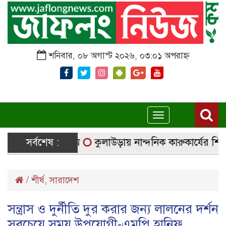
শনিবার, ০৮ অগাস্ট ২০২৬, ০৩:০১ অপরাহ্ন
Toggle
navigation
 নির্বাচনি সরঞ্জাম
সর্বশেষ :
কুলাউড়ায় নান্দনিক কারুকার্যের শিব মন্দ
/
শীর্ষ
,
সারাদেশ
সন্ত্রাস ও দুর্নীতি দুর করার জন্য লালনের দর্শন
সবচেয়ে সময় উপযোগী-এমপি হানিফ