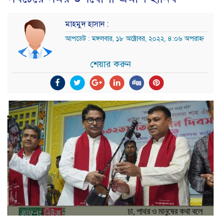
মাহমুদ হাসান :
আপডেট : মঙ্গলবার, ১৮ অক্টোবর, ২০২২, ৪:০৬ অপরাহ্ন
শেয়ার করুন