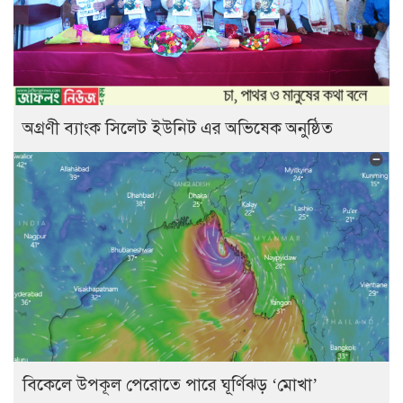
অগ্রণী ব্যাংক সিলেট ইউনিট এর অভিষেক অনুষ্ঠিত
বিকেলে উপকূল পেরোতে পারে ঘূর্ণিঝড় ‘মোখা’