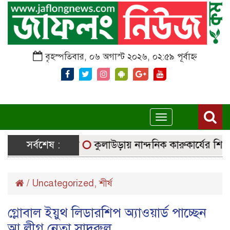
বৃহস্পতিবার, ০৬ অগাস্ট ২০২৬, ০২:৫৯ পূর্বাহ্ন
Toggle
navigation
ির্বাচনি সরঞ্জাম
সর্বশেষ :
কুলাউড়ায় নান্দনিক কারুকার্যের শিব মন্দি
/
Uncategorized
,
শীর্ষ
গ্লোবাল ইয়ুথ লিডারশিপ অ্যাওয়ার্ড পাচ্ছেন
আ.লীগ নেতা সাদরুল