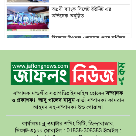
অগ্রণী ব্যাংক সিলেট ইউনিট এর
অভিষেক অনুষ্ঠিত
বিকেলে উপকূল পেরোতে পারে ঘূর্ণিঝড়
‘মোখা’
সেন্টমার্টিনের সব হোটেল-মোটেল-
রিসোর্টকে আশ্রয়কেন্দ্র ঘোষণা
সম্পাদক মন্ডলীর সভাপতিঃ ইসমাইল হোসেন
সম্পাদক
বাখমুত পুনরুদ্ধারের দাবি ইউক্রেনের
ও প্রকাশকঃ
আবু খালেদ মাসুম
বার্তা সম্পাদকঃ কামরান
আহমদ সহ-সম্পাদকঃ শুভ গোয়ালা
আয়ারল্যান্ডের রানের পাহাড় টপকে
কার্যালয়ঃ ব্লু ওয়াটার শপিং সিটি, জিন্দাবাজার,
টাইগারদের জয়
সিলেট-৩১০০ মোবাইল : 01838-306383 ইমেইল :