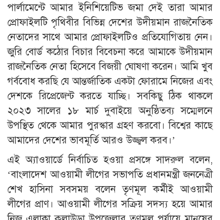
পার্লামেন্টে আমার ইনিশিয়েটিভ জমা দেই তারা আমার
প্রোফাইলটি পৃথিবীর বিভিন্ন দেশের উদীয়মান রাজনৈতিক
নেতাদের সাথে আমার প্রোফাইলটিও প্রতিযোগিতায় নেন।
জুরি বোর্ড কঠোর বিচার বিবেচনা করে আমাকে উদীয়মান
রাজনৈতিক নেতা হিসেবে বিজয়ী ঘোষণা করেন। আমি খুব
গর্ববোধ করছি যে আন্তর্জাতিক একটা ফোরামে নিজের এবং
দেশকে রিপ্রেজেন্ট করতে যাচ্ছি। সবকিছু ঠিক থাকলে
২০২৩ সালের ১৮ মার্চ দুবাইয়ে অনুষ্ঠিতব্য সম্মেলনে
উপস্থিত থেকে আমার পুরস্কার গ্রহণ করবো। বিশ্বের কাছে
আমাদের দেশের ভাবমূর্তি আরও উজ্জ্বল করব।’
এই অ্যাওয়ার্ডে নির্বাচিত হওয়া প্রসঙ্গে সাদরুল বলেন,
‘বাংলাদেশ আওয়ামী লীগের সভাপতি প্রধানমন্ত্রী জননেত্রী
শেখ হাসিনা সবসময় বলেন তৃণমূল কর্মীই আওয়ামী
লীগের প্রাণ। আওয়ামী লীগের সক্রিয় সদস্য হয়ে আমার
নিজ এলাকা কুলাউড়া উপজেলার তৃণমূল পর্যায়ে মানুষের