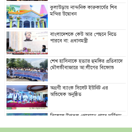
কুলাউড়ায় নান্দনিক কারুকার্যের শিব
মন্দির উদ্বোধন
বাংলাদেশকে কেউ আর পেছনে নিতে
পারবে না: প্রধানমন্ত্রী
শেখ হাসিনাকে হত্যার হুমকির প্রতিবাদে
মৌলভীবাজারে আ:লীগের বিক্ষোভ
অগ্রণী ব্যাংক সিলেট ইউনিট এর
অভিষেক অনুষ্ঠিত
বিকেলে উপকূল পেরোতে পারে ঘূর্ণিঝড়
‘মোখা’