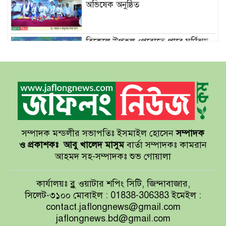
অভিষেক অনুষ্ঠিত
বিকেলে উপকূল পেরোতে পারে ঘূর্ণিঝড়
‘মোখা’
সেন্টমার্টিনের সব হোটেল-মোটেল-
রিসোর্টকে আশ্রয়কেন্দ্র ঘোষণা
সম্পাদক মন্ডলীর সভাপতিঃ ইসমাইল হোসেন
সম্পাদক
বাখমুত পুনরুদ্ধারের দাবি ইউক্রেনের
ও প্রকাশকঃ
আবু খালেদ মাসুম
বার্তা সম্পাদকঃ কামরান
আহমদ সহ-সম্পাদকঃ শুভ গোয়ালা
আয়ারল্যান্ডের রানের পাহাড় টপকে
কার্যালয়ঃ ব্লু ওয়াটার শপিং সিটি, জিন্দাবাজার,
টাইগারদের জয়
সিলেট-৩১০০ মোবাইল : 01838-306383 ইমেইল :
contact.jaflongnews@gmail.com
jaflongnews.bd@gmail.com
সুখবর দিলেন জয়া আহসান