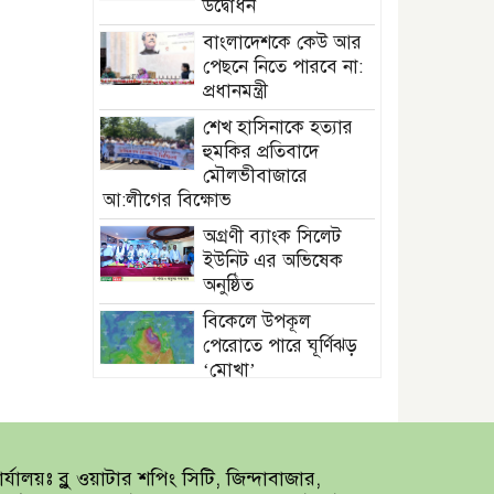
উদ্বোধন
বাংলাদেশকে কেউ আর
পেছনে নিতে পারবে না:
প্রধানমন্ত্রী
শেখ হাসিনাকে হত্যার
হুমকির প্রতিবাদে
মৌলভীবাজারে
আ:লীগের বিক্ষোভ
অগ্রণী ব্যাংক সিলেট
ইউনিট এর অভিষেক
অনুষ্ঠিত
বিকেলে উপকূল
পেরোতে পারে ঘূর্ণিঝড়
‘মোখা’
সেন্টমার্টিনের সব
হোটেল-মোটেল-
রিসোর্টকে আশ্রয়কেন্দ্র
র্যালয়ঃ ব্লু ওয়াটার শপিং সিটি, জিন্দাবাজার,
ঘোষণা