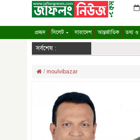
প্রচ্ছদ
সিলেট
সারাদেশ
আন্তর্জাতিক
তথ্য ও প
সর্বশেষ :
/
moulvibazar