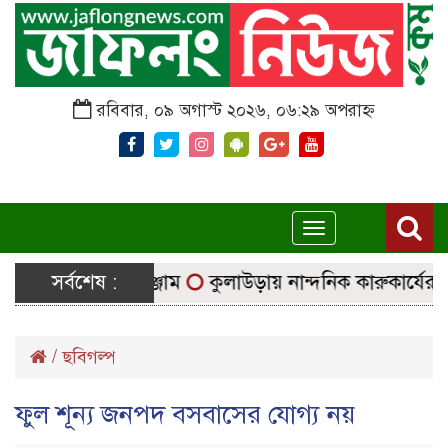
রবিবার, ০৯ অগাস্ট ২০২৬, ০৬:২৯ অপরাহ্ন
Toggle
navigation
াচ্ছে নির্বাচনি সরঞ্জাম
সর্বশেষ :
কুলাউড়ায় নান্দনিক কারুকার্যের শিব
/
ছবিগল্প
ফুল শূন্য জনপদ বসবাসের যোগ্য নয়