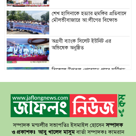
শেখ হাসিনাকে হত্যার হুমকির প্রতিবাদে
মৌলভীবাজারে আ:লীগের বিক্ষোভ
অগ্রণী ব্যাংক সিলেট ইউনিট এর
অভিষেক অনুষ্ঠিত
বিকেলে উপকূল পেরোতে পারে ঘূর্ণিঝড়
‘মোখা’
সেন্টমার্টিনের সব হোটেল-মোটেল-
রিসোর্টকে আশ্রয়কেন্দ্র ঘোষণা
সম্পাদক মন্ডলীর সভাপতিঃ ইসমাইল হোসেন
সম্পাদক
বাখমুত পুনরুদ্ধারের দাবি ইউক্রেনের
ও প্রকাশকঃ
আবু খালেদ মাসুম
বার্তা সম্পাদকঃ কামরান