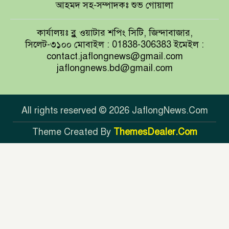
আহমদ সহ-সম্পাদকঃ শুভ গোয়ালা
আয়ারল্যান্ডের রানের পাহাড় টপকে
কার্যালয়ঃ ব্লু ওয়াটার শপিং সিটি, জিন্দাবাজার,
টাইগারদের জয়
সিলেট-৩১০০ মোবাইল : 01838-306383 ইমেইল :
contact.jaflongnews@gmail.com
jaflongnews.bd@gmail.com
সুখবর দিলেন জয়া আহসান
All rights reserved © 2026 JaflongNews.Com
Theme Created By
ThemesDealer.Com