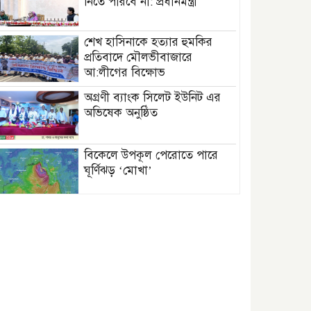
নিতে পারবে না: প্রধানমন্ত্রী
শেখ হাসিনাকে হত্যার হুমকির
প্রতিবাদে মৌলভীবাজারে
আ:লীগের বিক্ষোভ
অগ্রণী ব্যাংক সিলেট ইউনিট এর
অভিষেক অনুষ্ঠিত
বিকেলে উপকূল পেরোতে পারে
ঘূর্ণিঝড় ‘মোখা’
সেন্টমার্টিনের সব হোটেল-মোটেল-
রিসোর্টকে আশ্রয়কেন্দ্র ঘোষণা
বাখমুত পুনরুদ্ধারের দাবি
ইউক্রেনের