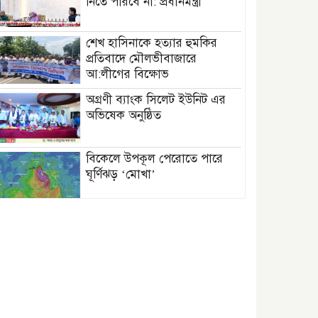
নিতে পারবে না: প্রধানমন্ত্রী
শেখ হাসিনাকে হত্যার হুমকির
প্রতিবাদে মৌলভীবাজারে
আ:লীগের বিক্ষোভ
অগ্রণী ব্যাংক সিলেট ইউনিট এর
অভিষেক অনুষ্ঠিত
বিকেলে উপকূল পেরোতে পারে
ঘূর্ণিঝড় ‘মোখা’
সেন্টমার্টিনের সব হোটেল-মোটেল-
রিসোর্টকে আশ্রয়কেন্দ্র ঘোষণা
বাখমুত পুনরুদ্ধারের দাবি
ইউক্রেনের