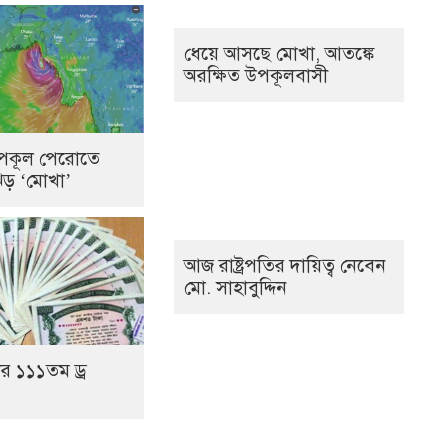
ধেয়ে আসছে মোখা, আতঙ্কে
অরক্ষিত উপকূলবাসী
পকূল পেরোতে
িঝড় ‘মোখা’
আজ রাষ্ট্রপতির দায়িত্ব নেবেন
মো. সাহাবুদ্দিন
ের ১১১তম ড্র