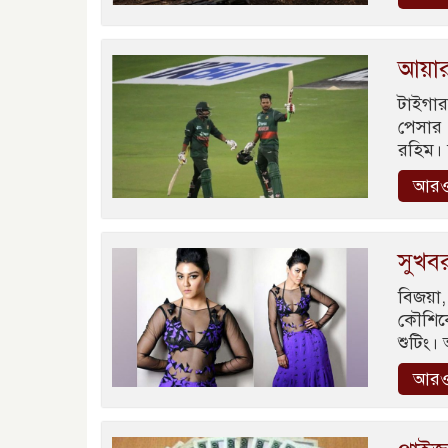
আয়ার
টাইগার
পেসার 
রহিম। 
আরও
সুখব
বিজয়া
কৌশিকে
শুটিং।
আরও