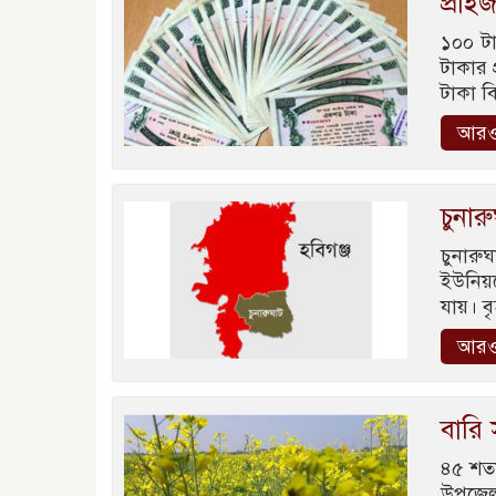
প্রাই
১০০ টা
টাকার 
টাকা ব
আরও
চুনা
চুনার
ইউনিয়ন
যায়। ব
আরও
বারি 
৪৫ শতা
উপজেলা