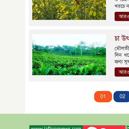
খরচে ন
আরও
চা উৎ
মৌলভী
দিন ধর
জন্য সু
আরও
01
02