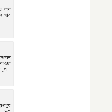
ছয় লাখ
 হাজার
মদাবাদ
 পাওয়া
েদুল
নাথপুর
স্বল্প