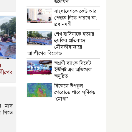
উদ্বোধন
বাংলাদেশকে কেউ আর
পেছনে নিতে পারবে না:
প্রধানমন্ত্রী
শেখ হাসিনাকে হত্যার
হুমকির প্রতিবাদে
মৌলভীবাজারে
আ:লীগের বিক্ষোভ
অগ্রণী ব্যাংক সিলেট
র
ইউনিট এর অভিষেক
:লীগের
অনুষ্ঠিত
বিকেলে উপকূল
পেরোতে পারে ঘূর্ণিঝড়
‘মোখা’
পর মাস
সেন্টমার্টিনের সব
ণ নিতে
হোটেল-মোটেল-
রিসোর্টকে আশ্রয়কেন্দ্র
ঘোষণা