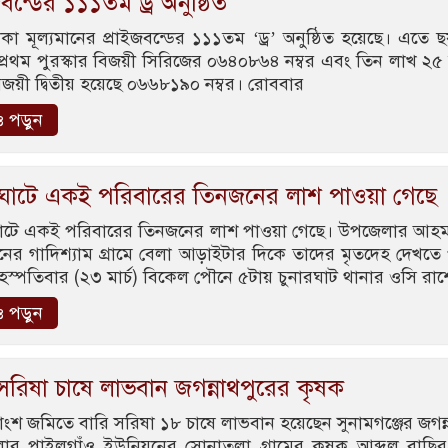
জবন্ডের ১১১তম ড্র অনুষ্ঠিত
কা মূল্যমানের প্রাইজবন্ডের ১১১তম ‘ড্র’ অনুষ্ঠিত হয়েছে। এতে 
প্রথম পুরস্কার বিজয়ী সিরিজের ০৬৪০৮৬৪ নম্বর এবং তিন লাখ ২৫
িজয়ী দ্বিতীয় হয়েছে ০৬৬৮১৯০ নম্বর। রোববার
 পড়ুন
রুঘাটে একই পরিবারের তিনজনের লাশ পাওয়া গেছে
ুঘাটে একই পরিবারের তিনজনের লাশ পাওয়া গেছে। উপজেলার আহ
ের গাদিশ্যাম গ্রামে বেলা আড়াইটার দিকে তাদের মৃতদেহ দেখতে
ৃহস্পতিবার (২৩ মার্চ) বিকেল পৌনে ৫টায় চুনারঘাট থানার ওসি রাশ
 পড়ুন
সরিষা চাষে লাভবান জগন্নাথপুরের কৃষক
ংশ জমিতে বারি সরিষা ১৮ চাষে লাভবান হয়েছেন সুনামগঞ্জের জগন্
র পাইলগাঁও ইউনিয়নের সোনাতলা গ্রামের কৃষক আব্দুল বাছির। 