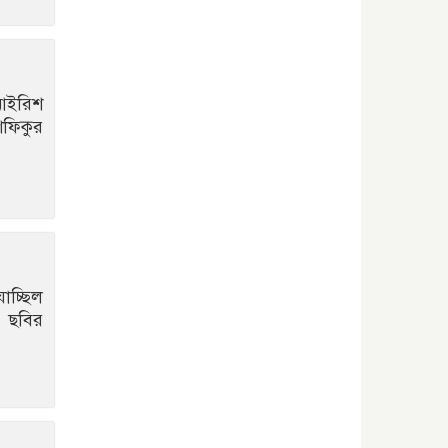
বাখমুত পুনরুদ্ধারের
দাবি ইউক্রেনের
আয়ারল্যান্ডের রানের
পাহাড় টপকে
 আইরিশ
টাইগারদের জয়
শফিকুর
সুখবর দিলেন জয়া
আহসান
াচ্ছিল
ল ছবির